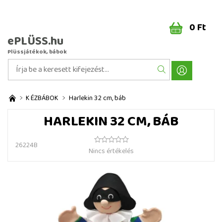
0 Ft
ePLÜSS.hu
Plüssjátékok, bábok
KÉZBÁBOK
Harlekin 32 cm, báb
HARLEKIN 32 CM, BÁB
26224B
Nincs értékelés