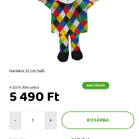
Harlekin 32 cm, báb
RAKTÁRON
4 323 Ft ÁFA nélkül
5 490 Ft
-
+