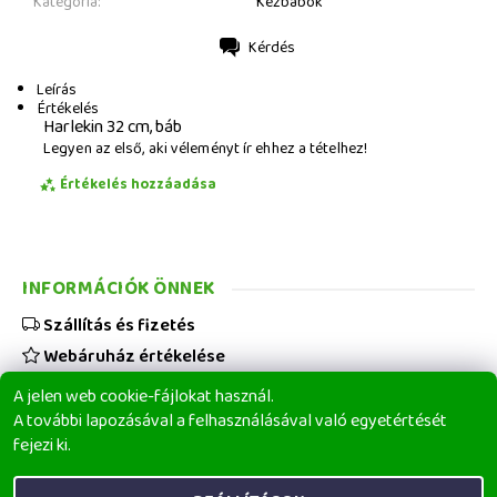
Kategória:
Kézbábok
Kérdés
Nyomtatás
Leírás
Értékelés
Harlekin 32 cm, báb
Legyen az első, aki véleményt ír ehhez a tételhez!
Értékelés hozzáadása
INFORMÁCIÓK ÖNNEK
Szállítás és fizetés
Webáruház értékelése
Viszonteladóknak
A jelen web cookie-fájlokat használ.
Üzleti feltételek
A további lapozásával a felhasználásával való egyetértését
fejezi ki.
Elérhetőségeink