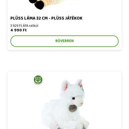
PLÜSS LÁMA 32 CM - PLÜSS JÁTÉKOK
3 929 Ft ÁFA nélkül
4 990 Ft
BŐVEBBEN
Plüss láma 23 cm - plüss játékok