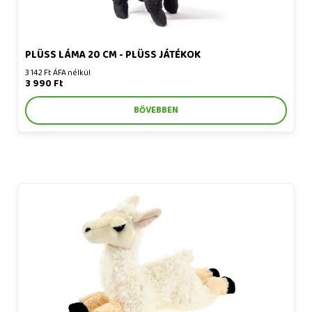
PLÜSS LÁMA 20 CM - PLÜSS JÁTÉKOK
3 142 Ft ÁFA nélkül
3 990 Ft
BŐVEBBEN
Plüss láma 32 cm - plüss játékok