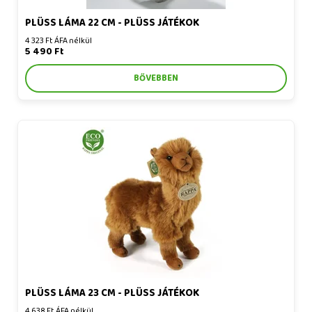
PLÜSS LÁMA 22 CM - PLÜSS JÁTÉKOK
4 323 Ft ÁFA nélkül
5 490 Ft
BŐVEBBEN
Plüss láma 23 cm - plüss játékok
PLÜSS LÁMA 23 CM - PLÜSS JÁTÉKOK
4 638 Ft ÁFA nélkül