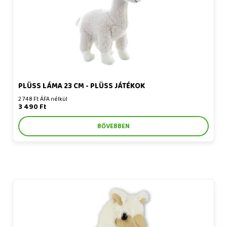
PLÜSS LÁMA 23 CM - PLÜSS JÁTÉKOK
2 748 Ft ÁFA nélkül
3 490 Ft
BŐVEBBEN
Plüss láma 18 cm - plüss játékok