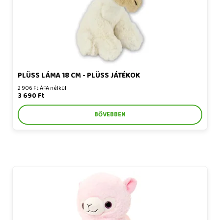
PLÜSS LÁMA 18 CM - PLÜSS JÁTÉKOK
2 906 Ft ÁFA nélkül
3 690 Ft
BŐVEBBEN
Plüss láma 20 cm - plüss játékok