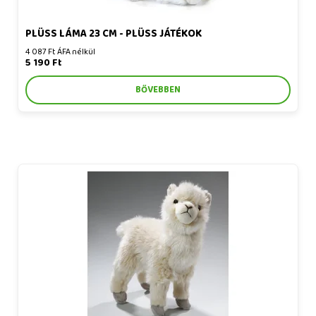
PLÜSS LÁMA 23 CM - PLÜSS JÁTÉKOK
4 087 Ft ÁFA nélkül
5 190 Ft
BŐVEBBEN
Plüss láma 22 cm - plüss játékok