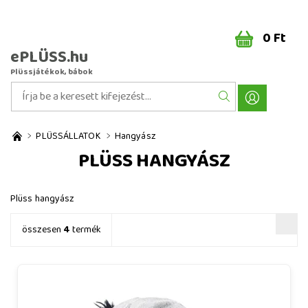
0 Ft
ePLÜSS.hu
Plüssjátékok, bábok
PLÜSSÁLLATOK
Hangyász
PLÜSS HANGYÁSZ
Plüss hangyász
összesen
4
termék
Plüss hangyász 15 cm - plüss játékok