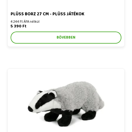
PLÜSS BORZ 27 CM - PLÜSS JÁTÉKOK
4 244 Ft ÁFA nélkül
5 390 Ft
BŐVEBBEN
Plüss borz 34 cm - plüss játékok