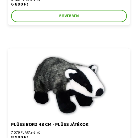
6 890 Ft
BŐVEBBEN
Plüss borz 43 cm - plüss játékok
PLÜSS BORZ 43 CM - PLÜSS JÁTÉKOK
7 079 Ft ÁFA nélkül
8 990 Ft