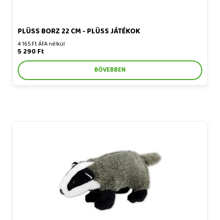
PLÜSS BORZ 22 CM - PLÜSS JÁTÉKOK
4 165 Ft ÁFA nélkül
5 290 Ft
BŐVEBBEN
Plüss borz 27 cm - plüss játékok