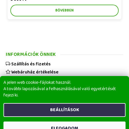
BŐVEBBEN
INFORMÁCIÓK ÖNNEK
Szállítás és fizetés
Webáruház értékelése
Viszonteladóknak
A jelen web cookie-fájlokat használ.
Üzleti feltételek
A további lapozásával a felhasználásával való egyetértését
fejezi ki.
Elérhetőségeink
BEÁLLÍTÁSOK
2026 © ePLÜSS.hu
Minden jog fenntartva
ELFOGADOM