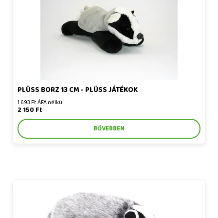
PLÜSS BORZ 13 CM - PLÜSS JÁTÉKOK
1 693 Ft ÁFA nélkül
2 150 Ft
BŐVEBBEN
Plüss borz 22 cm - plüss játékok