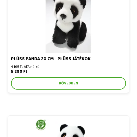
PLÜSS PANDA 20 CM - PLÜSS JÁTÉKOK
4 165 Ft ÁFA nélkül
5 290 Ft
BŐVEBBEN
Plüss panda 28 cm - plüss játékok