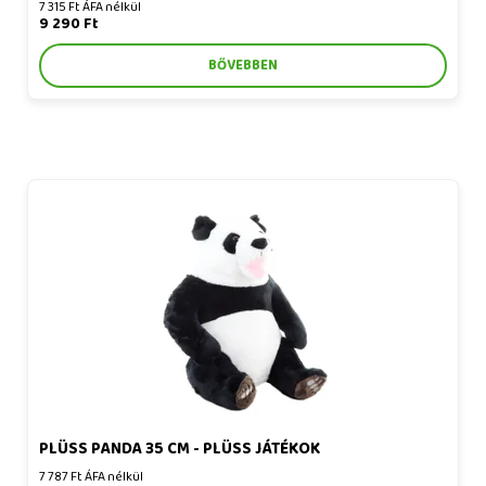
7 315 Ft ÁFA nélkül
9 290 Ft
BŐVEBBEN
Plüss panda 35 cm - plüss játékok
PLÜSS PANDA 35 CM - PLÜSS JÁTÉKOK
7 787 Ft ÁFA nélkül