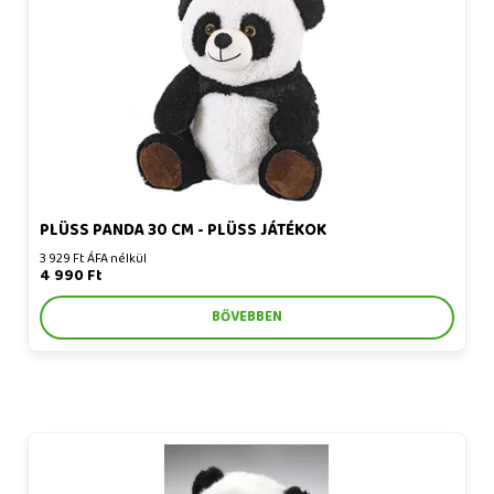
Plüss panda 30 cm - plüss játékok
PLÜSS PANDA 30 CM - PLÜSS JÁTÉKOK
3 929 Ft ÁFA nélkül
4 990 Ft
BŐVEBBEN
Plüss panda 20 cm - plüss játékok