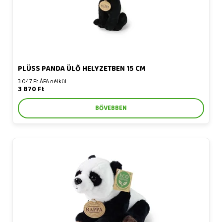
PLÜSS PANDA ÜLŐ HELYZETBEN 15 CM
3 047 Ft ÁFA nélkül
3 870 Ft
BŐVEBBEN
Plüss panda 18 cm