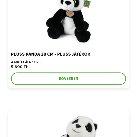
PLÜSS PANDA 28 CM - PLÜSS JÁTÉKOK
4 480 Ft ÁFA nélkül
5 690 Ft
BŐVEBBEN
Plüss panda 23 cm - plüss játékok