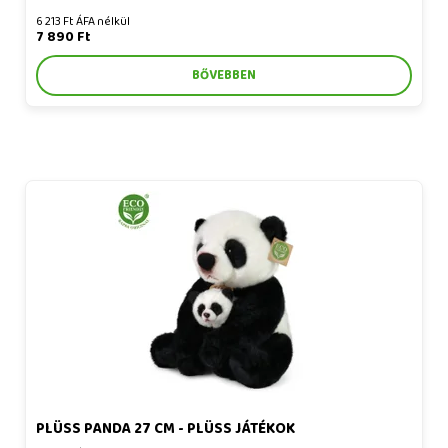
6 213 Ft ÁFA nélkül
7 890 Ft
BŐVEBBEN
Plüss panda 27 cm - plüss játékok
PLÜSS PANDA 27 CM - PLÜSS JÁTÉKOK