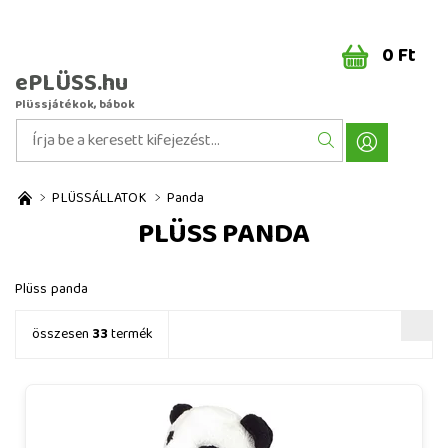
0 Ft
ePLÜSS.hu
Plüssjátékok, bábok
PLÜSSÁLLATOK
Panda
PLÜSS PANDA
Plüss panda
összesen
33
termék
Plüss panda 14 cm - plüss játékok