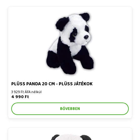
Plüss panda 20 cm - plüss játékok
PLÜSS PANDA 20 CM - PLÜSS JÁTÉKOK
3 929 Ft ÁFA nélkül
4 990 Ft
BŐVEBBEN