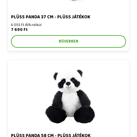
PLÜSS PANDA 37 CM - PLÜSS JÁTÉKOK
6 055 Ft ÁFA nélkül
7 690 Ft
BŐVEBBEN
Plüss panda 58 cm - plüss játékok
PLÜSS PANDA 58 CM - PLÜSS JÁTÉKOK