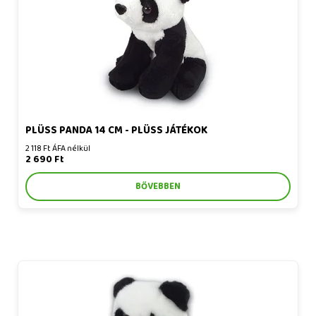
PLÜSS PANDA 14 CM - PLÜSS JÁTÉKOK
2 118 Ft ÁFA nélkül
2 690 Ft
BŐVEBBEN
Plüss panda 12 cm - plüss játékok