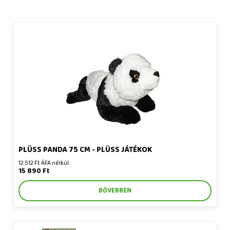
Plüss panda 75 cm - plüss játékok
PLÜSS PANDA 75 CM - PLÜSS JÁTÉKOK
12 512 Ft ÁFA nélkül
15 890 Ft
BŐVEBBEN