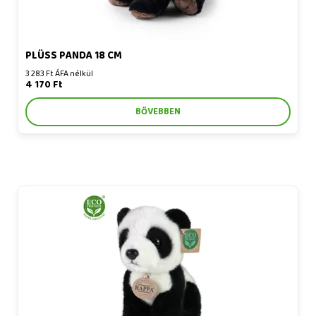
PLÜSS PANDA 18 CM
3 283 Ft ÁFA nélkül
4 170 Ft
BŐVEBBEN
Plüss panda 18 cm - plüss játékok