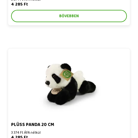
4 285 Ft
BŐVEBBEN
Plüss panda 20 cm
PLÜSS PANDA 20 CM
3 374 Ft ÁFA nélkül
4 285 Ft