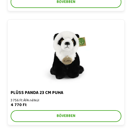
BŐVEBBEN
Plüss panda 23 cm PUHA
PLÜSS PANDA 23 CM PUHA
3 756 Ft ÁFA nélkül
4 770 Ft
BŐVEBBEN