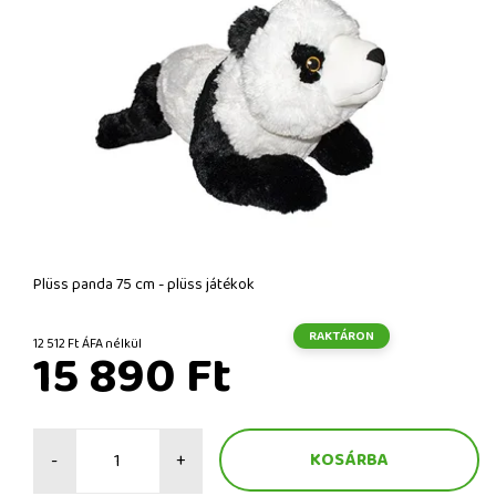
Plüss panda 75 cm - plüss játékok
RAKTÁRON
12 512 Ft ÁFA nélkül
15 890 Ft
-
+