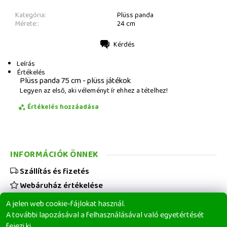
Kategória:
Plüss panda
Mérete::
24 cm
Kérdés
Nyomtatás
Leírás
Értékelés
Plüss panda 75 cm - plüss játékok
Legyen az első, aki véleményt ír ehhez a tételhez!
Értékelés hozzáadása
INFORMÁCIÓK ÖNNEK
Szállítás és fizetés
Webáruház értékelése
Viszonteladóknak
A jelen web cookie-fájlokat használ.
Üzleti feltételek
A további lapozásával a felhasználásával való egyetértését
fejezi ki.