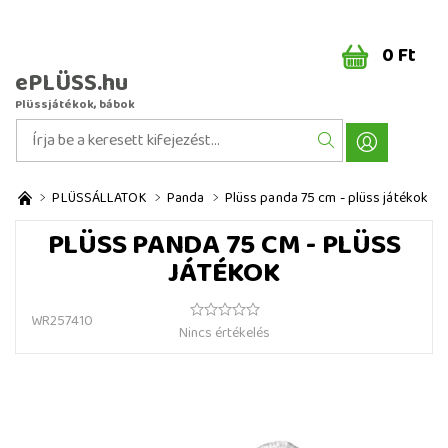
0 Ft
ePLÜSS.hu
Plüssjátékok, bábok
PLÜSSÁLLATOK
Panda
Plüss panda 75 cm - plüss játékok
PLÜSS PANDA 75 CM - PLÜSS
JÁTÉKOK
WR257410
Nincs értékelés