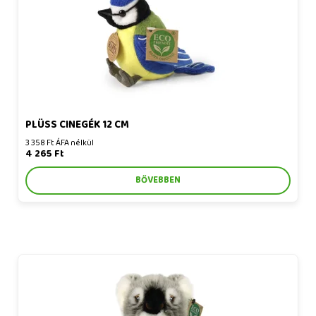
PLÜSS CINEGÉK 12 CM
3 358 Ft ÁFA nélkül
4 265 Ft
BŐVEBBEN
Plüss koala mackó 18 cm