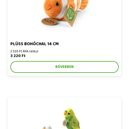
PLÜSS BOHÓCHAL 14 CM
2 535 Ft ÁFA nélkül
3 220 Ft
BŐVEBBEN
Plüss hullámos papagáj 13 cm