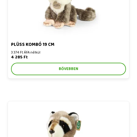
PLÜSS KOMBÓ 19 CM
3 374 Ft ÁFA nélkül
4 285 Ft
BŐVEBBEN
Plüss mosómedve 18 cm