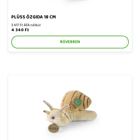
PLÜSS ŐZGIDA 18 CM
3 417 Ft ÁFA nélkül
4 340 Ft
BŐVEBBEN
Plüss csiga/csiga 23 cm