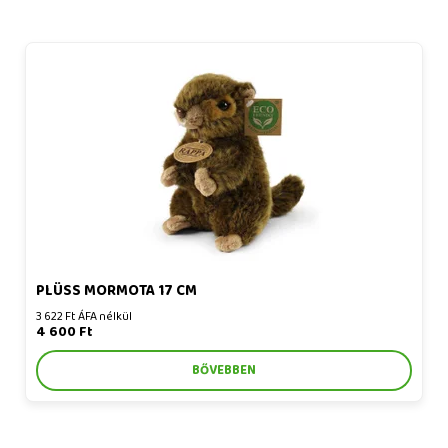
Plüss mormota 17 cm
PLÜSS MORMOTA 17 CM
3 622 Ft ÁFA nélkül
4 600 Ft
BŐVEBBEN