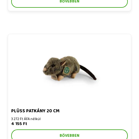
BŐVEBBEN
Plüss patkány 20 cm
PLÜSS PATKÁNY 20 CM
3 272 Ft ÁFA nélkül
4 155 Ft
BŐVEBBEN