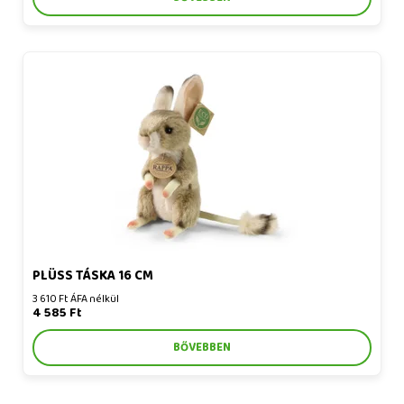
Plüss táska 16 cm
PLÜSS TÁSKA 16 CM
3 610 Ft ÁFA nélkül
4 585 Ft
BŐVEBBEN