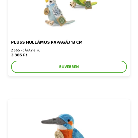
PLÜSS HULLÁMOS PAPAGÁJ 13 CM
2 665 Ft ÁFA nélkül
3 385 Ft
BŐVEBBEN
Plüss jégmadár 12 cm