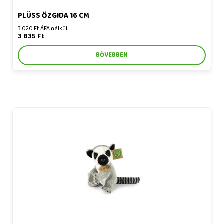
PLÜSS ŐZGIDA 16 CM
3 020 Ft ÁFA nélkül
3 835 Ft
BŐVEBBEN
Plüss maki ülő 15 cm