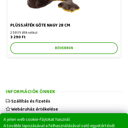
PLÜSSJÁTÉK GŐTE NAGY 28 CM
2 591 Ft ÁFA nélkül
3 290 Ft
BŐVEBBEN
INFORMÁCIÓK ÖNNEK
Szállítás és fizetés
Webáruház értékelése
Viszonteladóknak
A jelen web cookie-fájlokat használ.
Üzleti feltételek
A további lapozásával a felhasználásával való egyetértését