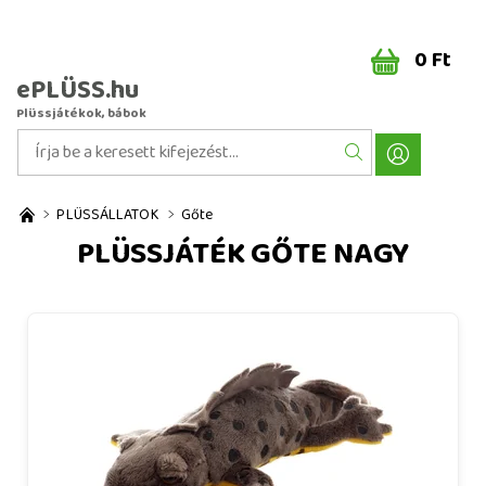
0 Ft
ePLÜSS.hu
Plüssjátékok, bábok
PLÜSSÁLLATOK
Gőte
PLÜSSJÁTÉK GŐTE NAGY
Plüssjáték gőte nagy 28 cm