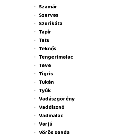
Szamár
Szarvas
Szurikáta
Tapír
Tatu
Teknős
Tengerimalac
Teve
Tigris
Tukán
Tyúk
Vadászgörény
Vaddisznó
Vadmalac
Varjú
Vörös panda