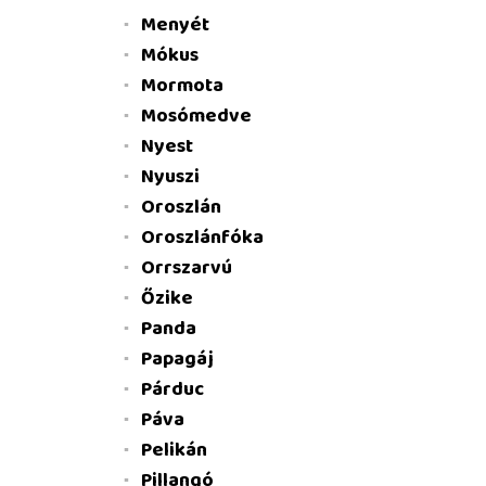
Menyét
Mókus
Mormota
Mosómedve
Nyest
Nyuszi
Oroszlán
Oroszlánfóka
Orrszarvú
Őzike
Panda
Papagáj
Párduc
Páva
Pelikán
Pillangó