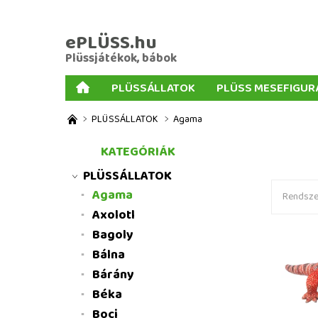
ePLÜSS.hu
Plüssjátékok, bábok
PLÜSSÁLLATOK
PLÜSS MESEFIGUR
AJÁNDÉKOK PLÜSSÖKHÖZ
NAGY PLÜSSJ
PLÜSSÁLLATOK
Agama
MENNYISÉGI KEDVEZMÉNYEK
ÜZLETI FELT
KATEGÓRIÁK
PLÜSSÁLLATOK
Agama
Rendszer
Axolotl
Bagoly
Bálna
Plüss ag
játékok
Bárány
Béka
Boci