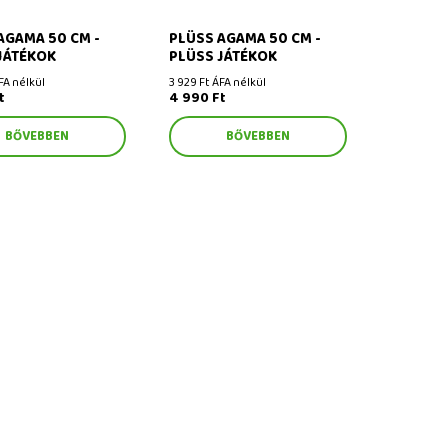
AGAMA 50 CM -
PLÜSS AGAMA 50 CM -
JÁTÉKOK
PLÜSS JÁTÉKOK
FA nélkül
3 929 Ft ÁFA nélkül
t
4 990 Ft
BŐVEBBEN
BŐVEBBEN