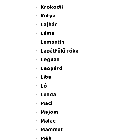
Krokodil
Kutya
Lajhár
Láma
Lamantin
Lapátfülű róka
Leguan
Leopárd
Liba
Ló
Lunda
Maci
Majom
Malac
Mammut
Méh