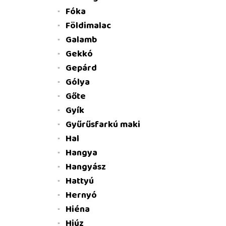
Fóka
Földimalac
Galamb
Gekkó
Gepárd
Gólya
Gőte
Gyík
Gyűrűsfarkú maki
Hal
Hangya
Hangyász
Hattyú
Hernyó
Hiéna
Hiúz