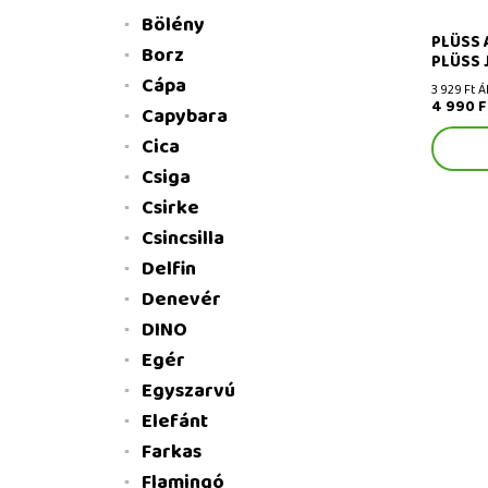
Bölény
PLÜSS 
Borz
PLÜSS 
Cápa
3 929 Ft Á
4 990 F
Capybara
Cica
Csiga
Csirke
Csincsilla
Delfin
Denevér
DINO
Egér
Egyszarvú
Elefánt
Farkas
Flamingó