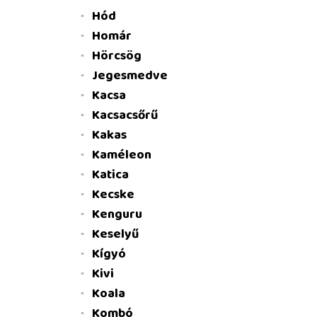
Hód
Homár
Hörcsög
Jegesmedve
Kacsa
Kacsacsőrű
Kakas
Kaméleon
Katica
Kecske
Kenguru
Keselyű
Kígyó
Kivi
Koala
Kombó