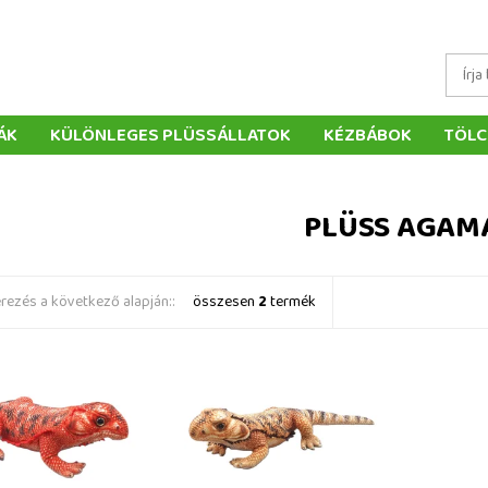
ÁK
KÜLÖNLEGES PLÜSSÁLLATOK
KÉZBÁBOK
TÖLC
ÁTÉKOK
PÁRNÁK
SZÁLLÍTÁS ÉS FIZETÉS
WEBÁRUHÁ
ÉTELEK
VISSZAKÜLDÉS
RENDELÉSEM
ELÉRHETŐS
PLÜSS AGAM
ezés a következő alapján::
összesen
2
termék
ama 50 cm - plüss
Plüss agama 50 cm - plüss
játékok