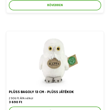
BŐVEBBEN
Plüss bagoly 13 cm - plüss játékok
PLÜSS BAGOLY 13 CM - PLÜSS JÁTÉKOK
2 906 Ft ÁFA nélkül
3 690 Ft