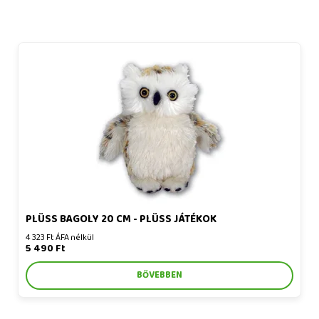
Plüss bagoly 20 cm - plüss játékok
PLÜSS BAGOLY 20 CM - PLÜSS JÁTÉKOK
4 323 Ft ÁFA nélkül
5 490 Ft
BŐVEBBEN