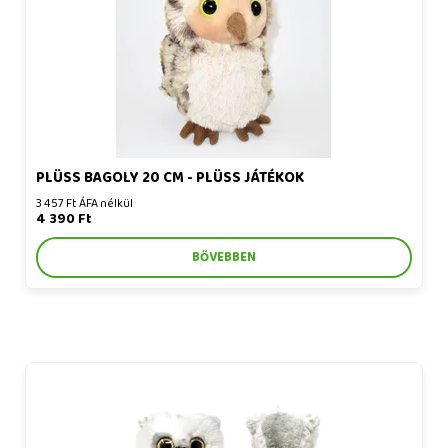
PLÜSS BAGOLY 20 CM - PLÜSS JÁTÉKOK
3 457 Ft ÁFA nélkül
4 390 Ft
BŐVEBBEN
Plüss bagoly 25 cm - plüss játékok