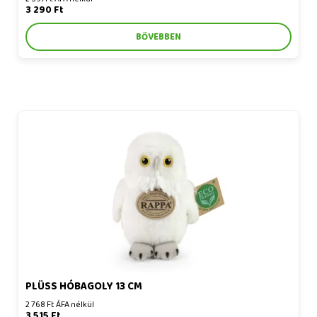
3 290 Ft
BŐVEBBEN
Plüss hóbagoly 13 cm
PLÜSS HÓBAGOLY 13 CM
2 768 Ft ÁFA nélkül
3 515 Ft