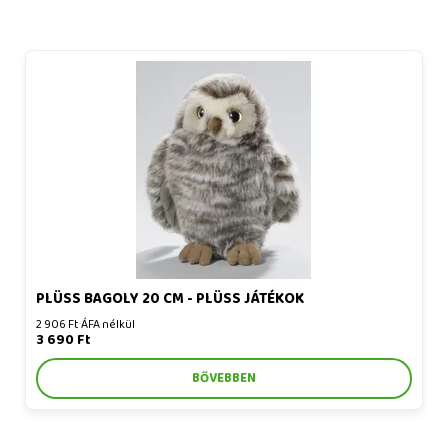
Plüss bagoly 20 cm - plüss játékok
PLÜSS BAGOLY 20 CM - PLÜSS JÁTÉKOK
2 906 Ft ÁFA nélkül
3 690 Ft
BŐVEBBEN