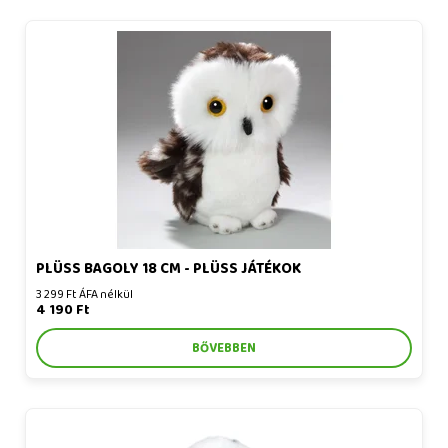
Plüss bagoly 18 cm - plüss játékok
PLÜSS BAGOLY 18 CM - PLÜSS JÁTÉKOK
3 299 Ft ÁFA nélkül
4 190 Ft
BŐVEBBEN