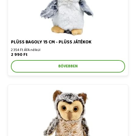
PLÜSS BAGOLY 15 CM - PLÜSS JÁTÉKOK
2 354 Ft ÁFA nélkül
2 990 Ft
BŐVEBBEN
Plüss bagoly 15 cm - plüss játékok