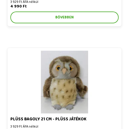
3 929 Ft ÁFA nélkül
4 990 Ft
BŐVEBBEN
Plüss bagoly 21 cm - plüss játékok
PLÜSS BAGOLY 21 CM - PLÜSS JÁTÉKOK
3 929 Ft ÁFA nélkül