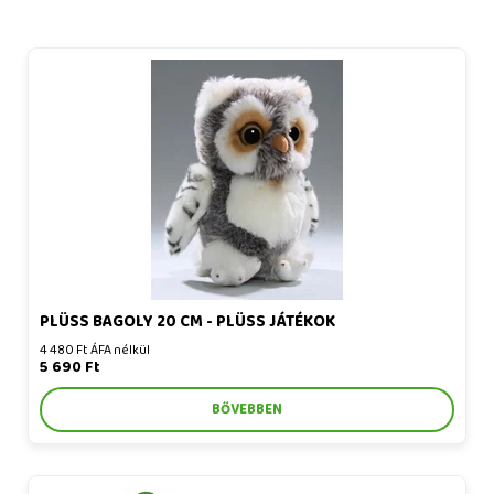
Plüss bagoly 20 cm - plüss játékok
PLÜSS BAGOLY 20 CM - PLÜSS JÁTÉKOK
4 480 Ft ÁFA nélkül
5 690 Ft
BŐVEBBEN