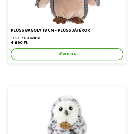
PLÜSS BAGOLY 18 CM - PLÜSS JÁTÉKOK
3 693 Ft ÁFA nélkül
4 690 Ft
BŐVEBBEN
Plüss hóbagoly 17 cm