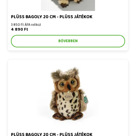
PLÜSS BAGOLY 20 CM - PLÜSS JÁTÉKOK
3 850 Ft ÁFA nélkül
4 890 Ft
BŐVEBBEN
Plüss bagoly 20 cm - plüss játékok
PLÜSS BAGOLY 20 CM - PLÜSS JÁTÉKOK