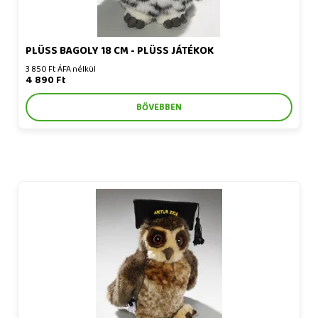
PLÜSS BAGOLY 18 CM - PLÜSS JÁTÉKOK
3 850 Ft ÁFA nélkül
4 890 Ft
BŐVEBBEN
Plüss bagoly 20 cm - plüss játékok