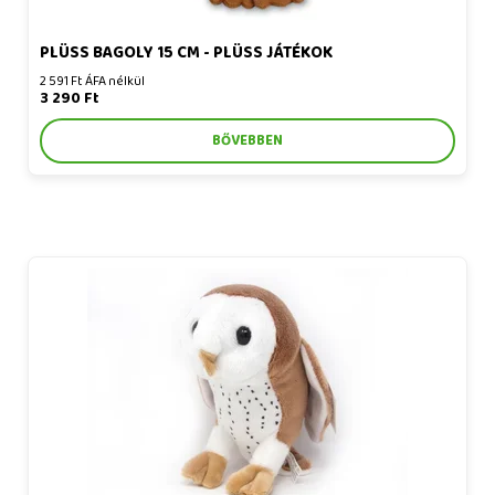
PLÜSS BAGOLY 15 CM - PLÜSS JÁTÉKOK
2 591 Ft ÁFA nélkül
3 290 Ft
BŐVEBBEN
Plüss bagoly 16 cm - plüss játékok