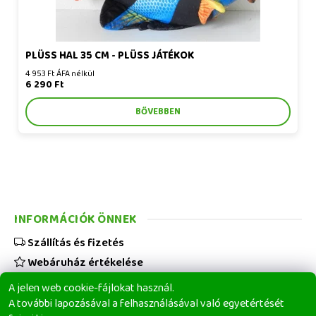
PLÜSS HAL 35 CM - PLÜSS JÁTÉKOK
4 953 Ft ÁFA nélkül
6 290 Ft
BŐVEBBEN
INFORMÁCIÓK ÖNNEK
Szállítás és fizetés
Webáruház értékelése
Viszonteladóknak
A jelen web cookie-fájlokat használ.
Üzleti feltételek
A további lapozásával a felhasználásával való egyetértését