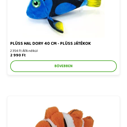
PLÜSS HAL DORY 40 CM - PLÜSS JÁTÉKOK
2 354 Ft ÁFA nélkül
2 990 Ft
BŐVEBBEN
Plüss hal 32 cm - plüss játékok