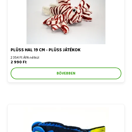
PLÜSS HAL 19 CM - PLÜSS JÁTÉKOK
2 354 Ft ÁFA nélkül
2 990 Ft
BŐVEBBEN
Plüss hal Dory 40 cm - plüss játékok