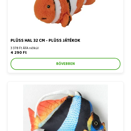
PLÜSS HAL 32 CM - PLÜSS JÁTÉKOK
3 378 Ft ÁFA nélkül
4 290 Ft
BŐVEBBEN
Plüss hal 35 cm - plüss játékok