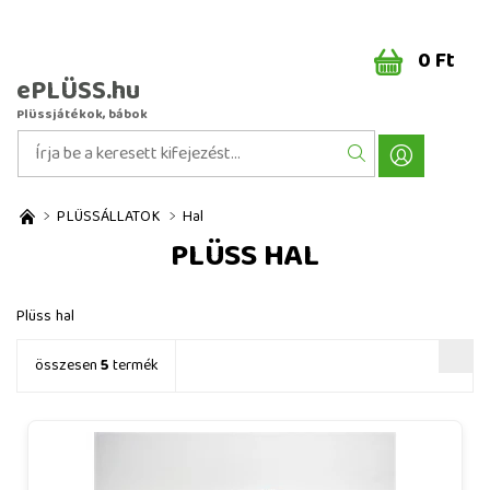
0 Ft
ePLÜSS.hu
Plüssjátékok, bábok
PLÜSSÁLLATOK
Hal
PLÜSS HAL
Plüss hal
összesen
5
termék
Plüss hal 18 cm - plüss játékok