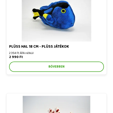
PLÜSS HAL 18 CM - PLÜSS JÁTÉKOK
2 354 Ft ÁFA nélkül
2 990 Ft
BŐVEBBEN
Plüss hal 19 cm - plüss játékok