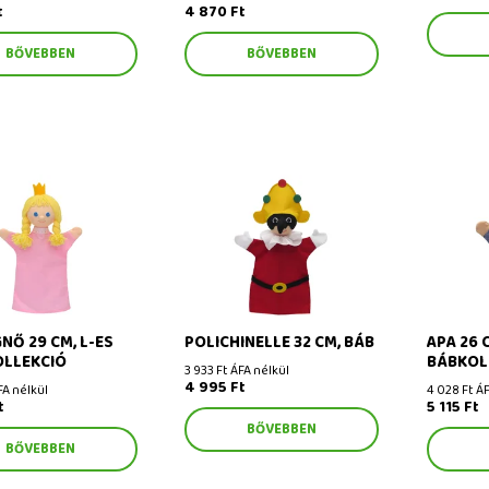
t
4 870 Ft
BŐVEBBEN
BŐVEBBEN
 29 cm, L-es
Polichinelle 32 cm, báb
Apa 26 cm
ekció
NŐ 29 CM, L-ES
POLICHINELLE 32 CM, BÁB
APA 26 
OLLEKCIÓ
BÁBKOL
3 933 Ft ÁFA nélkül
4 995 Ft
FA nélkül
4 028 Ft ÁF
t
5 115 Ft
BŐVEBBEN
BŐVEBBEN