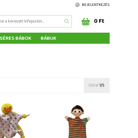
BEJELENTKEZÉS
0 Ft
SÉRES BÁBOK
BÁBUK
Z ÉRTÉKELÉSE
ÉGEINK
Oldal
1/5
 30 cm, csomózott
Fiú 26 cm, bábkollekció L