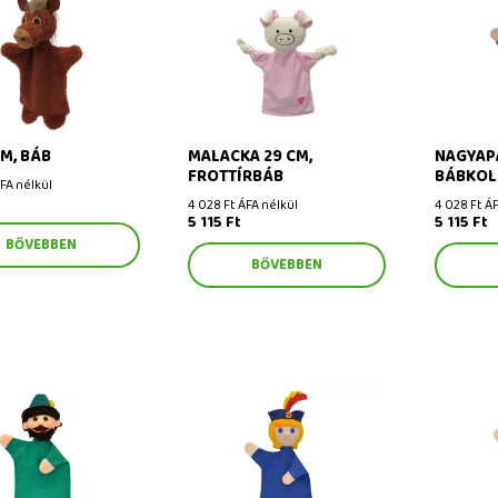
, báb
Malacka 29 cm, frottírbáb
Nagyapa 
L
CM, BÁB
MALACKA 29 CM,
NAGYAPA
FROTTÍRBÁB
BÁBKOL
ÁFA nélkül
4 028 Ft ÁFA nélkül
4 028 Ft ÁF
5 115 Ft
5 115 Ft
BŐVEBBEN
BŐVEBBEN
8 cm, bábkollekció L
Vendelín herceg 28 cm,
Vilda, a 
bábgyűjtemény L