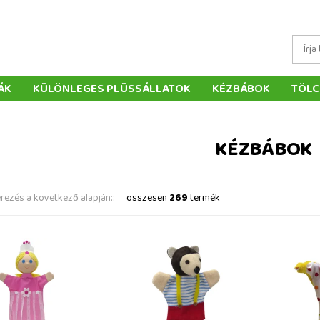
ÁK
KÜLÖNLEGES PLÜSSÁLLATOK
KÉZBÁBOK
TÖLC
ÁTÉKOK
PÁRNÁK
SZÁLLÍTÁS ÉS FIZETÉS
WEBÁRUHÁ
ÉTELEK
VISSZAKÜLDÉS
RENDELÉSEM
ELÉRHETŐS
KÉZBÁBOK
ezés a következő alapján::
összesen
269
termék
dér 31 cm, rózsaszín,
Pezi 11 cm-es ujjbáb
Kiskacsa
baba