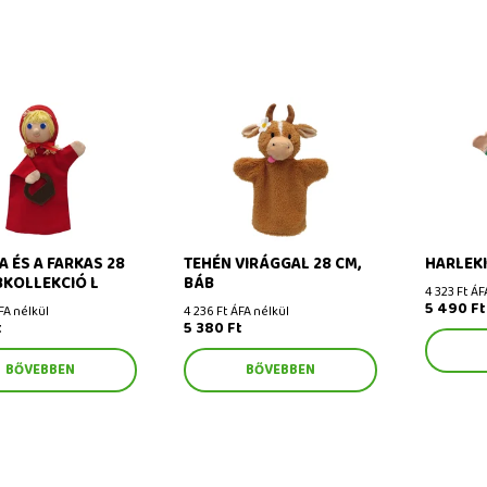
és a farkas 28 cm,
Tehén virággal 28 cm, báb
Harlekin 
kció L
A ÉS A FARKAS 28
TEHÉN VIRÁGGAL 28 CM,
HARLEKI
BKOLLEKCIÓ L
BÁB
4 323 Ft ÁF
5 490 Ft
FA nélkül
4 236 Ft ÁFA nélkül
t
5 380 Ft
BŐVEBBEN
BŐVEBBEN