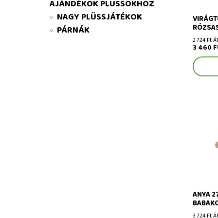
AJÁNDÉKOK PLÜSSÖKHÖZ
NAGY PLÜSSJÁTÉKOK
VIRÁGT
RÓZSAS
PÁRNÁK
2 724 Ft Á
3 460 F
Anya 27 
ANYA 2
BABAKO
3 724 Ft Á