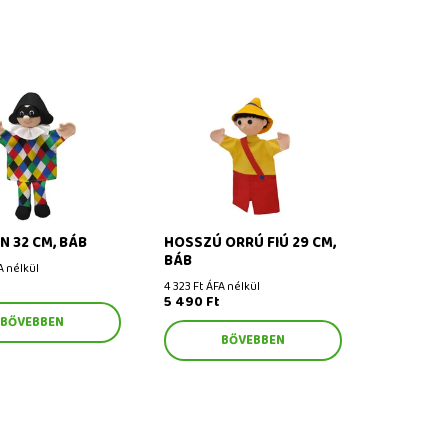
32 cm, báb
Hosszú orrú fiú 29 cm, báb
N 32 CM, BÁB
HOSSZÚ ORRÚ FIÚ 29 CM,
BÁB
A nélkül
4 323 Ft ÁFA nélkül
5 490 Ft
BŐVEBBEN
BŐVEBBEN