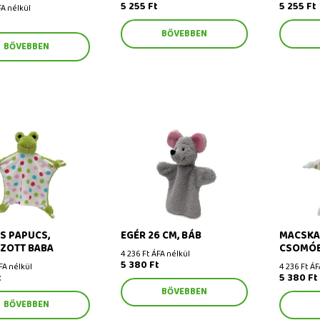
5 255 Ft
5 255 Ft
FA nélkül
t
BŐVEBBEN
BŐVEBBEN
s papucs, csomózott
Egér 26 cm, báb
Macska 3
ES PAPUCS,
EGÉR 26 CM, BÁB
MACSKA 
ZOTT BABA
CSOMÓ
4 236 Ft ÁFA nélkül
5 380 Ft
FA nélkül
4 236 Ft ÁF
t
5 380 Ft
BŐVEBBEN
BŐVEBBEN