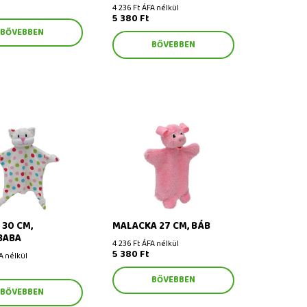
4 236 Ft ÁFA nélkül
5 380 Ft
BŐVEBBEN
BŐVEBBEN
0 cm, csomóbaba
Malacka 27 cm, báb
30 CM,
MALACKA 27 CM, BÁB
BABA
4 236 Ft ÁFA nélkül
5 380 Ft
A nélkül
BŐVEBBEN
BŐVEBBEN