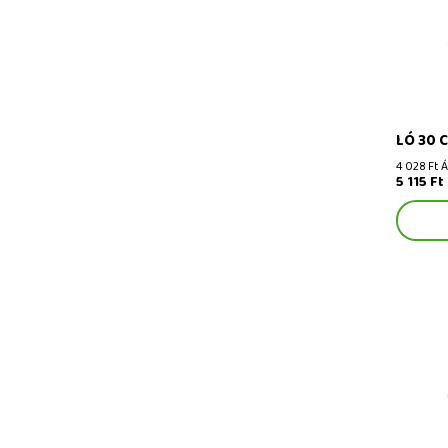
Ló 30 cm
LÓ 30 
4 028 Ft 
5 115 Ft
Vadász 2