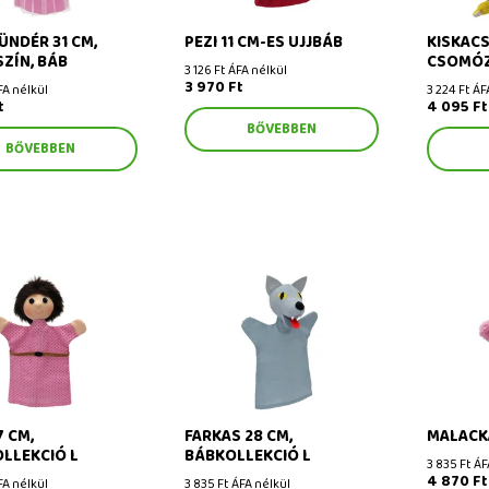
ÜNDÉR 31 CM,
PEZI 11 CM-ES UJJBÁB
KISKACS
ZÍN, BÁB
CSOMÓZ
3 126 Ft ÁFA nélkül
3 970 Ft
FA nélkül
3 224 Ft ÁF
t
4 095 Ft
BŐVEBBEN
BŐVEBBEN
cm, babakollekció L
Farkas 28 cm, bábkollekció L
Malacka 2
7 CM,
FARKAS 28 CM,
MALACKA
LLEKCIÓ L
BÁBKOLLEKCIÓ L
3 835 Ft ÁF
4 870 Ft
FA nélkül
3 835 Ft ÁFA nélkül