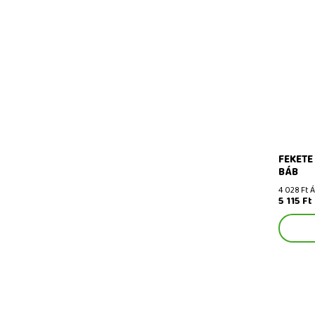
Fekete f
FEKETE
BÁB
4 028 Ft 
5 115 Ft