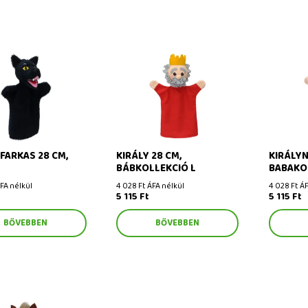
arkas 28 cm, báb
Király 28 cm, bábkollekció L
Királynő 
babakoll
 FARKAS 28 CM,
KIRÁLY 28 CM,
KIRÁLYN
BÁBKOLLEKCIÓ L
BABAKO
ÁFA nélkül
4 028 Ft ÁFA nélkül
4 028 Ft ÁF
5 115 Ft
5 115 Ft
BŐVEBBEN
BŐVEBBEN