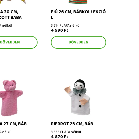
A 30 CM,
FIÚ 26 CM, BÁBKOLLEKCIÓ
OTT BABA
L
A nélkül
3 614 Ft ÁFA nélkül
4 590 Ft
BŐVEBBEN
BŐVEBBEN
7 cm, báb
Pierrot 25 cm, báb
 27 CM, BÁB
PIERROT 25 CM, BÁB
A nélkül
3 835 Ft ÁFA nélkül
4 870 Ft