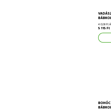
VADÁSZ
BÁBKOL
4 028 Ft 
5 115 Ft
Bohóc 26
bábkolle
BOHÓC 
BÁBKOL