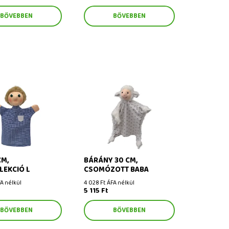
BŐVEBBEN
BŐVEBBEN
, bábkollekció L
Bárány 30 cm, csomózott
baba
CM,
BÁRÁNY 30 CM,
LEKCIÓ L
CSOMÓZOTT BABA
A nélkül
4 028 Ft ÁFA nélkül
5 115 Ft
BŐVEBBEN
BŐVEBBEN