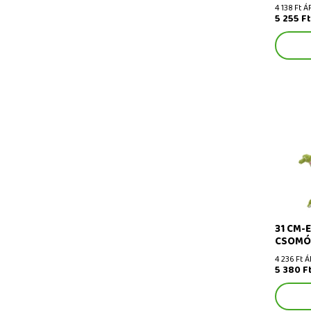
4 138 Ft Á
5 255 F
31 cm-e
baba
31 CM-
CSOMÓ
4 236 Ft Á
5 380 F