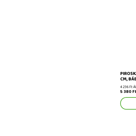
Piroska 
bábkolle
PIROSK
CM, BÁ
4 236 Ft Á
5 380 F