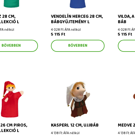
 28 CM,
VENDELÍN HERCEG 28 CM,
VILDA, 
LEKCIÓ L
BÁBGYŰJTEMÉNY L
BÁB
ÁFA nélkül
4 028 Ft ÁFA nélkül
4 028 Ft ÁF
5 115 Ft
5 115 Ft
BŐVEBBEN
BŐVEBBEN
 cm piros,
Kasperl 12 cm, ujjbáb
Medve 27
kció L
26 CM PIROS,
KASPERL 12 CM, UJJBÁB
MEDVE 2
LEKCIÓ L
4 138 Ft ÁFA nélkül
4 138 Ft ÁF