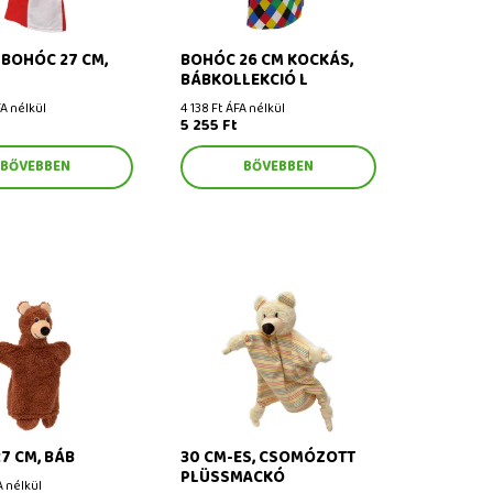
A BOHÓC 27 CM,
BOHÓC 26 CM KOCKÁS,
BÁBKOLLEKCIÓ L
A nélkül
4 138 Ft ÁFA nélkül
5 255 Ft
BŐVEBBEN
BŐVEBBEN
 cm, báb
30 cm-es, csomózott
plüssmackó
7 CM, BÁB
30 CM-ES, CSOMÓZOTT
PLÜSSMACKÓ
A nélkül