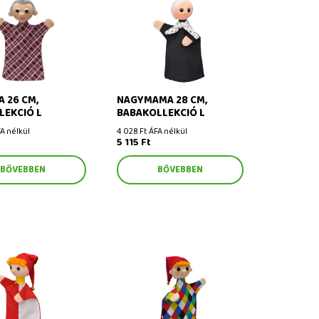
26 cm, bábkollekció
Nagymama 28 cm,
babakollekció L
 26 CM,
NAGYMAMA 28 CM,
LEKCIÓ L
BABAKOLLEKCIÓ L
A nélkül
4 028 Ft ÁFA nélkül
5 115 Ft
BŐVEBBEN
BŐVEBBEN
bohóc 27 cm, báb
Bohóc 26 cm kockás,
bábkollekció L