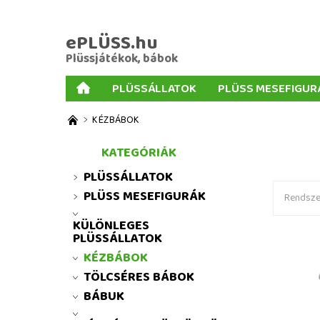
ePLÜSS.hu
Plüssjátékok, bábok
PLÜSSÁLLATOK
PLÜSS MESEFIGUR
AJÁNDÉKOK PLÜSSÖKHÖZ
NAGY PLÜSSJ
KÉZBÁBOK
MENNYISÉGI KEDVEZMÉNYEK
ÜZLETI FELT
KATEGÓRIÁK
PLÜSSÁLLATOK
PLÜSS MESEFIGURÁK
Rendszer
KÜLÖNLEGES
PLÜSSÁLLATOK
KÉZBÁBOK
Virágtün
báb
TÖLCSÉRES BÁBOK
BÁBUK