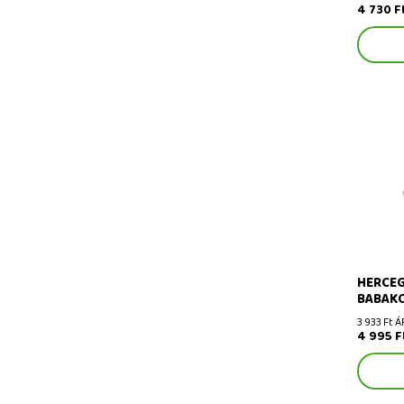
4 730 F
Hercegnő
babakoll
HERCEG
BABAK
3 933 Ft Á
4 995 F