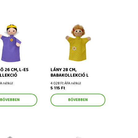
26 cm, L-es
Lány 28 cm, babakollekció L
ekció
Ő 26 CM, L-ES
LÁNY 28 CM,
LLEKCIÓ
BABAKOLLEKCIÓ L
A nélkül
4 028 Ft ÁFA nélkül
5 115 Ft
BŐVEBBEN
BŐVEBBEN