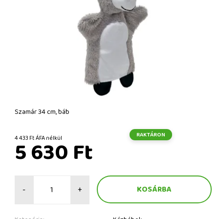
Szamár 34 cm, báb
RAKTÁRON
4 433 Ft ÁFA nélkül
5 630 Ft
-
+