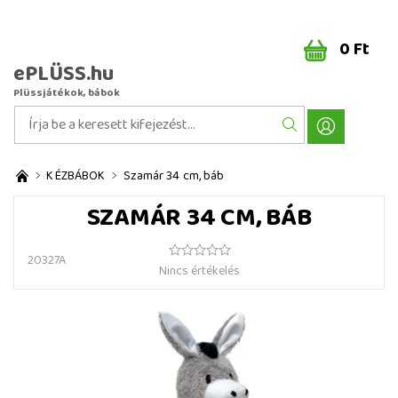
0 Ft
ePLÜSS.hu
Plüssjátékok, bábok
KÉZBÁBOK
Szamár 34 cm, báb
SZAMÁR 34 CM, BÁB
20327A
Nincs értékelés