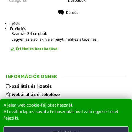
Kategória:
Kézbábok
Kérdés
Nyomtatás
Leírás
Értékelés
Szamár 34 cm, báb
Legyen az első, aki véleményt ír ehhez a tételhez!
Értékelés hozzáadása
INFORMÁCIÓK ÖNNEK
Szállítás és fizetés
Webáruház értékelése
Viszonteladóknak
A jelen web cookie-fájlokat használ.
Üzleti feltételek
A további lapozásával a felhasználásával való egyetértését
fejezi ki.
Elérhetőségeink