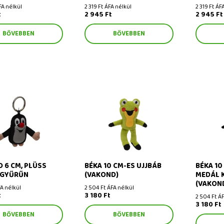
FA nélkül
2 319 Ft ÁFA nélkül
2 319 Ft ÁF
t
2 945 Ft
2 945 Ft
BŐVEBBEN
BŐVEBBEN
 cm, plüss medál
Béka 10 cm-es ujjbáb
Béka 10 c
(Vakond)
karabiner
 6 CM, PLÜSS
BÉKA 10 CM-ES UJJBÁB
BÉKA 10
 GYŰRŰN
(VAKOND)
MEDÁL 
(VAKON
FA nélkül
2 504 Ft ÁFA nélkül
t
3 180 Ft
2 504 Ft ÁF
3 180 Ft
BŐVEBBEN
BŐVEBBEN