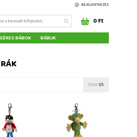
BEJELENTKEZÉS
0 Ft
SÉRES BÁBOK
BÁBUK
Z ÉRTÉKELÉSE
ÉGEINK
URÁK
Oldal
1/5
12 cm (Lóhere), plüss
Nádbéka 10 cm, plüss medál
rabineren
karabineren