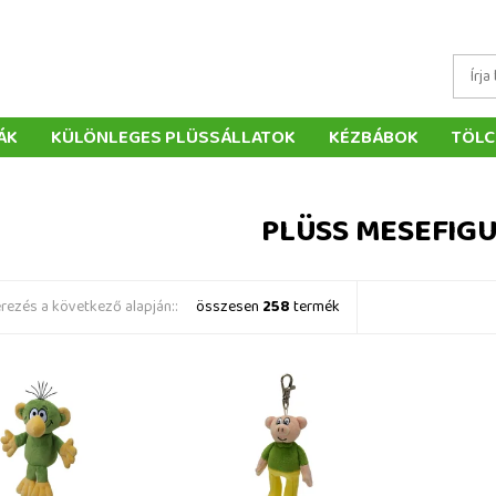
ÁK
KÜLÖNLEGES PLÜSSÁLLATOK
KÉZBÁBOK
TÖLC
ÁTÉKOK
PÁRNÁK
SZÁLLÍTÁS ÉS FIZETÉS
WEBÁRUHÁ
ÉTELEK
VISSZAKÜLDÉS
RENDELÉSEM
ELÉRHETŐS
PLÜSS MESEFIG
ezés a következő alapján::
összesen
258
termék
 10 cm, ujjbáb
12 cm (négylevelű lóhere),
Myšpulín 
plüss medál karabineren
medál ka