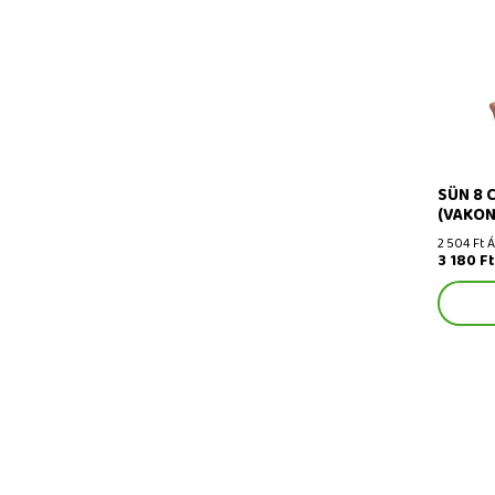
Sün 8 cm
SÜN 8 
(VAKON
2 504 Ft 
3 180 F
15 cm (n
plüss me