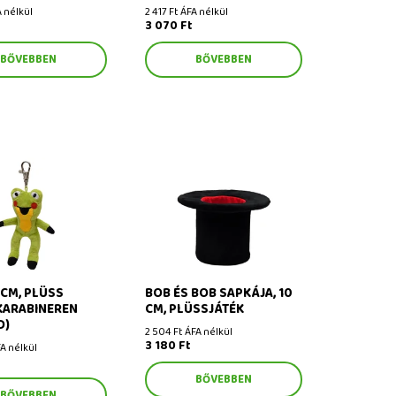
A nélkül
2 417 Ft ÁFA nélkül
3 070 Ft
BŐVEBBEN
BŐVEBBEN
m, plüss medál
Bob és Bob sapkája, 10 cm,
en (Vakond)
plüssjáték
 CM, PLÜSS
BOB ÉS BOB SAPKÁJA, 10
KARABINEREN
CM, PLÜSSJÁTÉK
D)
2 504 Ft ÁFA nélkül
3 180 Ft
A nélkül
BŐVEBBEN
BŐVEBBEN