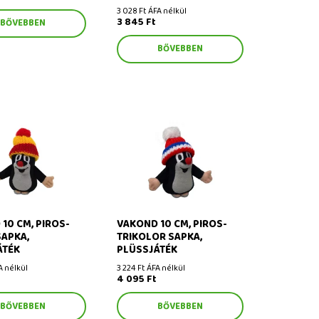
3 028 Ft ÁFA nélkül
3 845 Ft
BŐVEBBEN
BŐVEBBEN
 cm, piros-sárga
Vakond 10 cm, piros-trikolor
üssjáték
sapka, plüssjáték
10 CM, PIROS-
VAKOND 10 CM, PIROS-
APKA,
TRIKOLOR SAPKA,
ÁTÉK
PLÜSSJÁTÉK
A nélkül
3 224 Ft ÁFA nélkül
4 095 Ft
BŐVEBBEN
BŐVEBBEN