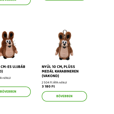
m-es ujjbáb (Vakond)
Nyúl 10 cm, plüss medál
karabineren (Vakond)
 CM-ES UJJBÁB
NYÚL 10 CM, PLÜSS
D)
MEDÁL KARABINEREN
(VAKOND)
A nélkül
2 504 Ft ÁFA nélkül
3 180 Ft
BŐVEBBEN
BŐVEBBEN