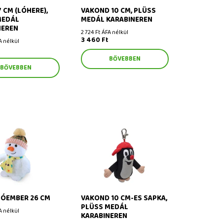
7 CM (LÓHERE),
VAKOND 10 CM, PLÜSS
MEDÁL
MEDÁL KARABINEREN
NEREN
2 724 Ft ÁFA nélkül
3 460 Ft
A nélkül
BŐVEBBEN
BŐVEBBEN
ember 26 cm
Vakond 10 cm-es sapka, plüss
medál karabineren
HÓEMBER 26 CM
VAKOND 10 CM-ES SAPKA,
PLÜSS MEDÁL
A nélkül
KARABINEREN