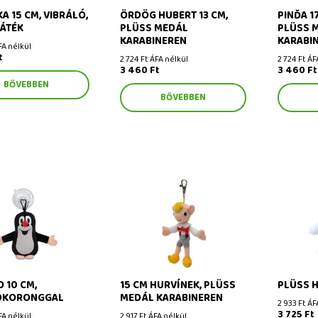
A 15 CM, VIBRÁLÓ,
ÖRDÖG HUBERT 13 CM,
PINĎA 1
ÁTÉK
PLÜSS MEDÁL
PLÜSS 
KARABINEREN
KARABI
FA nélkül
t
2 724 Ft ÁFA nélkül
2 724 Ft ÁF
3 460 Ft
3 460 Ft
BŐVEBBEN
BŐVEBBEN
10 cm,
15 cm Hurvínek, plüss medál
Plüss hó
oronggal
karabineren
 10 CM,
15 CM HURVÍNEK, PLÜSS
PLÜSS 
ÓKORONGGAL
MEDÁL KARABINEREN
2 933 Ft ÁF
3 725 Ft
FA nélkül
2 917 Ft ÁFA nélkül