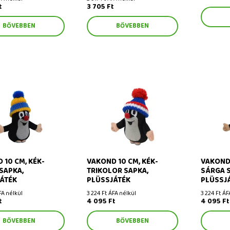
t
3 705 Ft
BŐVEBBEN
BŐVEBBEN
0 cm, kék-sárga
Vakond 10 cm, kék-trikolor
Vakond 10
lüssjáték
sapka, plüssjáték
sapka, pl
 10 CM, KÉK-
VAKOND 10 CM, KÉK-
VAKOND 
SAPKA,
TRIKOLOR SAPKA,
SÁRGA S
ÁTÉK
PLÜSSJÁTÉK
PLÜSSJ
FA nélkül
3 224 Ft ÁFA nélkül
3 224 Ft ÁF
t
4 095 Ft
4 095 Ft
BŐVEBBEN
BŐVEBBEN