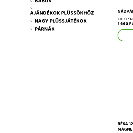
BÁBUK
NÁDPÁL
AJÁNDÉKOK PLÜSSÖKHÖZ
1 307 Ft Á
NAGY PLÜSSJÁTÉKOK
1 660 F
PÁRNÁK
Béka 12 
mágnese
BÉKA 1
MÁGNES