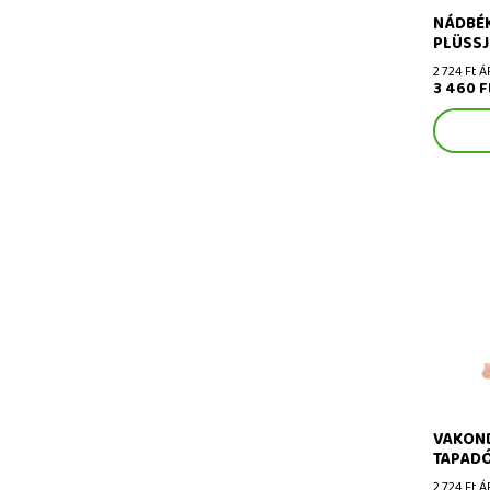
NÁDBÉK
PLÜSSJ
2 724 Ft Á
3 460 F
Vakond 
tapadók
VAKOND
TAPAD
2 724 Ft Á