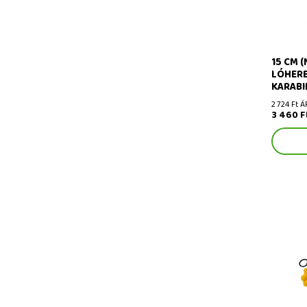
15 CM 
LÓHERE
KARABI
2 724 Ft Á
3 460 F
Nádbéka 
plüssját