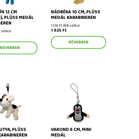
N 12 CM
NÁDBÉKA 10 CM, PLÜSS
), PLÜSS MEDÁL
MEDÁL KARABINEREN
NEREN
1 516 Ft ÁFA nélkül
1 925 Ft
A nélkül
BŐVEBBEN
BŐVEBBEN
ya, plüss medál
Vakond 6 cm, mini medál
en
UTYA, PLÜSS
VAKOND 6 CM, MINI
KARABINEREN
MEDÁL