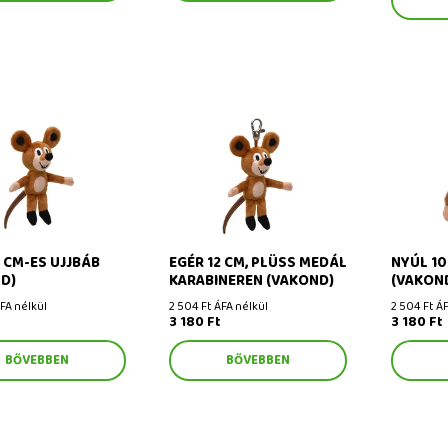
cm-es ujjbáb (Vakond)
Egér 12 cm, plüss medál
Nyúl 10 c
karabineren (Vakond)
2 CM-ES UJJBÁB
EGÉR 12 CM, PLÜSS MEDÁL
NYÚL 10
D)
KARABINEREN (VAKOND)
(VAKON
ÁFA nélkül
2 504 Ft ÁFA nélkül
2 504 Ft ÁF
t
3 180 Ft
3 180 Ft
BŐVEBBEN
BŐVEBBEN