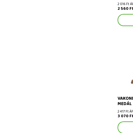
2 016 Ft Á
2 560 F
Vakond 6
gyűrűn
VAKOND
MEDÁL
2 417 Ft Á
3 070 F