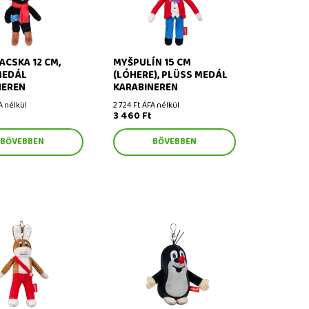
ACSKA 12 CM,
MYŠPULÍN 15 CM
MEDÁL
(LÓHERE), PLÜSS MEDÁL
NEREN
KARABINEREN
A nélkül
2 724 Ft ÁFA nélkül
3 460 Ft
BŐVEBBEN
BŐVEBBEN
m (lóhere), plüss
Vakond 10 cm, plüss medál
rabineren
karabineren