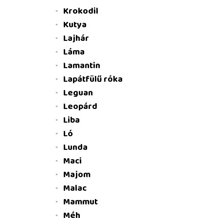
Krokodil
Kutya
Lajhár
Láma
Lamantin
Lapátfülű róka
Leguan
Leopárd
Liba
Ló
Lunda
Maci
Majom
Malac
Mammut
Méh