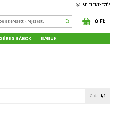
BEJELENTKEZÉS
0 Ft
SÉRES BÁBOK
BÁBUK
Z ÉRTÉKELÉSE
ÉGEINK
A
Oldal
1/1