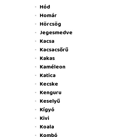
Hód
Homár
Hörcsög
Jegesmedve
Kacsa
Kacsacsőrű
Kakas
Kaméleon
Katica
Kecske
Kenguru
Keselyű
Kígyó
Kivi
Koala
Kombó