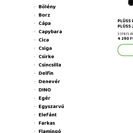
Bölény
Borz
PLÜSS 
Cápa
PLÜSS 
Capybara
3 378 Ft Á
4 290 F
Cica
Csiga
Csirke
Csincsilla
Delfin
Denevér
DINO
Egér
Egyszarvú
Elefánt
Farkas
Flamingó