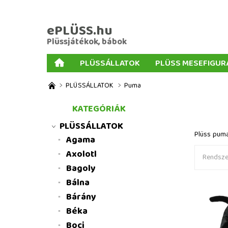
ePLÜSS.hu
Plüssjátékok, bábok
PLÜSSÁLLATOK
PLÜSS MESEFIGUR
AJÁNDÉKOK PLÜSSÖKHÖZ
NAGY PLÜSSJ
PLÜSSÁLLATOK
Puma
MENNYISÉGI KEDVEZMÉNYEK
ÜZLETI FELT
KATEGÓRIÁK
PLÜSSÁLLATOK
Plüss pum
Agama
Axolotl
Rendszer
Bagoly
Bálna
Bárány
Plüss pu
Béka
játékok
Boci