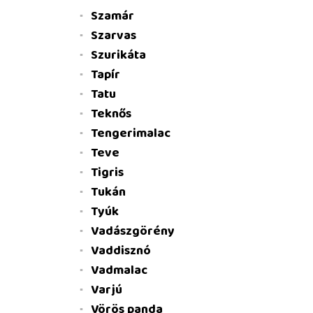
Szamár
Szarvas
Szurikáta
Tapír
Tatu
Teknős
Tengerimalac
Teve
Tigris
Tukán
Tyúk
Vadászgörény
Vaddisznó
Vadmalac
Varjú
Vörös panda