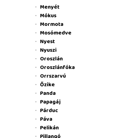
Menyét
Mókus
Mormota
Mosómedve
Nyest
Nyuszi
Oroszlán
Oroszlánfóka
Orrszarvú
Őzike
Panda
Papagáj
Párduc
Páva
Pelikán
Pillangó