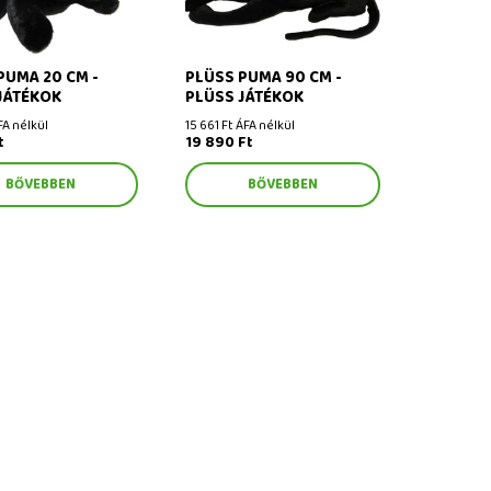
PUMA 20 CM -
PLÜSS PUMA 90 CM -
JÁTÉKOK
PLÜSS JÁTÉKOK
FA nélkül
15 661 Ft ÁFA nélkül
t
19 890 Ft
BŐVEBBEN
BŐVEBBEN