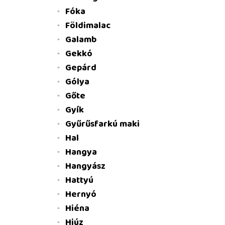
Fóka
Földimalac
Galamb
Gekkó
Gepárd
Gólya
Gőte
Gyík
Gyűrűsfarkú maki
Hal
Hangya
Hangyász
Hattyú
Hernyó
Hiéna
Hiúz