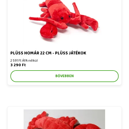
PLÜSS HOMÁR 22 CM - PLÜSS JÁTÉKOK
2 591 Ft ÁFA nélkül
3 290 Ft
BŐVEBBEN
Plüss homár 33 cm - plüss játékok