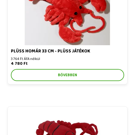
PLÜSS HOMÁR 33 CM - PLÜSS JÁTÉKOK
3 764 Ft ÁFA nélkül
4 780 Ft
BŐVEBBEN
Plüss homár 25 cm - plüss játékok