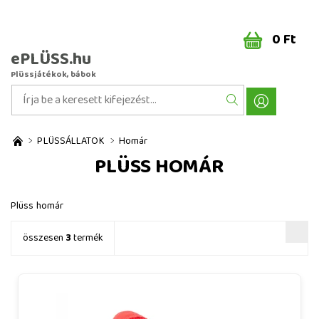
0 Ft
ePLÜSS.hu
Plüssjátékok, bábok
PLÜSSÁLLATOK
Homár
PLÜSS HOMÁR
Plüss homár
összesen
3
termék
Plüss homár 22 cm - plüss játékok