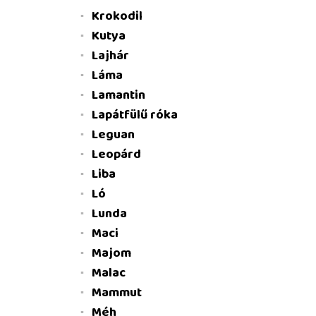
Krokodil
Kutya
Lajhár
Láma
Lamantin
Lapátfülű róka
Leguan
Leopárd
Liba
Ló
Lunda
Maci
Majom
Malac
Mammut
Méh