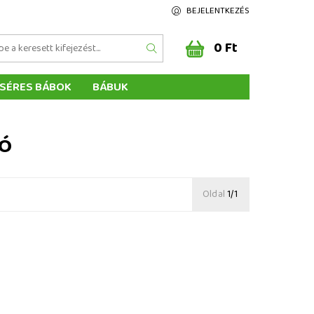
BEJELENTKEZÉS
0 Ft
SÉRES BÁBOK
BÁBUK
Z ÉRTÉKELÉSE
ÉGEINK
YÓ
Oldal
1/1