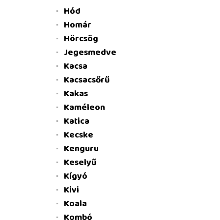
Hód
Homár
Hörcsög
Jegesmedve
Kacsa
Kacsacsőrű
Kakas
Kaméleon
Katica
Kecske
Kenguru
Keselyű
Kígyó
Kivi
Koala
Kombó