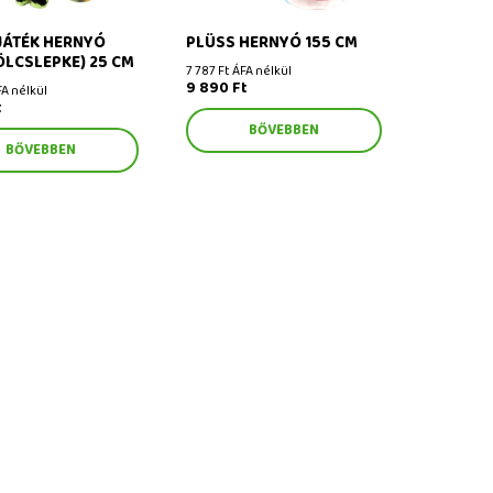
JÁTÉK HERNYÓ
PLÜSS HERNYÓ 155 CM
LCSLEPKE) 25 CM
7 787 Ft ÁFA nélkül
9 890 Ft
FA nélkül
t
BŐVEBBEN
BŐVEBBEN