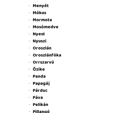
Menyét
Mókus
Mormota
Mosómedve
Nyest
Nyuszi
Oroszlán
Oroszlánfóka
Orrszarvú
Őzike
Panda
Papagáj
Párduc
Páva
Pelikán
Pillangó