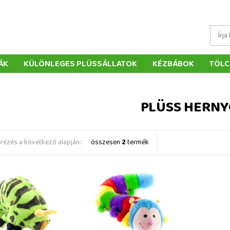
ÁK
KÜLÖNLEGES PLÜSSÁLLATOK
KÉZBÁBOK
TÖLC
ÁTÉKOK
PÁRNÁK
SZÁLLÍTÁS ÉS FIZETÉS
WEBÁRUHÁ
ÉTELEK
VISSZAKÜLDÉS
RENDELÉSEM
ELÉRHETŐS
PLÜSS HERN
ezés a következő alapján::
összesen
2
termék
Plüss hernyó 155 cm