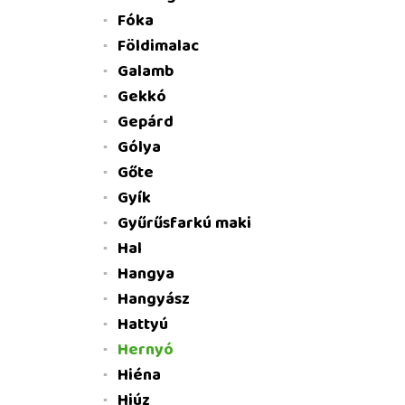
Fóka
Földimalac
Galamb
Gekkó
Gepárd
Gólya
Gőte
Gyík
Gyűrűsfarkú maki
Hal
Hangya
Hangyász
Hattyú
Hernyó
Hiéna
Hiúz