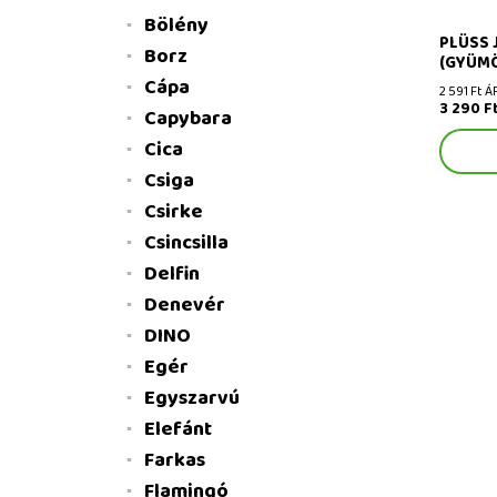
Bölény
PLÜSS 
Borz
(GYÜMÖ
Cápa
2 591 Ft Á
3 290 F
Capybara
Cica
Csiga
Csirke
Csincsilla
Delfin
Denevér
DINO
Egér
Egyszarvú
Elefánt
Farkas
Flamingó