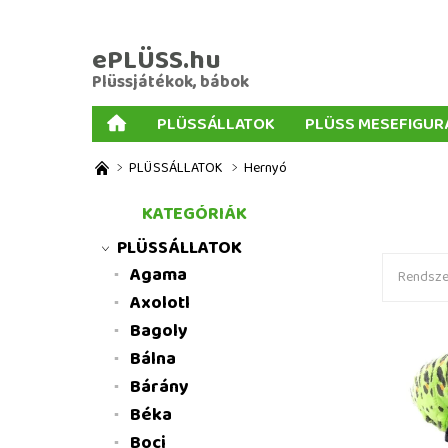
ePLÜSS.hu
Plüssjátékok, bábok
PLÜSSÁLLATOK
PLÜSS MESEFIGUR
AJÁNDÉKOK PLÜSSÖKHÖZ
NAGY PLÜSSJ
PLÜSSÁLLATOK
Hernyó
MENNYISÉGI KEDVEZMÉNYEK
ÜZLETI FELT
KATEGÓRIÁK
PLÜSSÁLLATOK
Agama
Rendszer
Axolotl
Bagoly
Bálna
Bárány
Béka
Boci