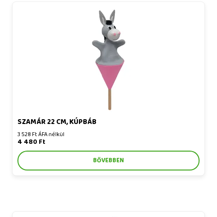
Szamár 22 cm, kúpbáb
SZAMÁR 22 CM, KÚPBÁB
3 528 Ft ÁFA nélkül
4 480 Ft
BŐVEBBEN