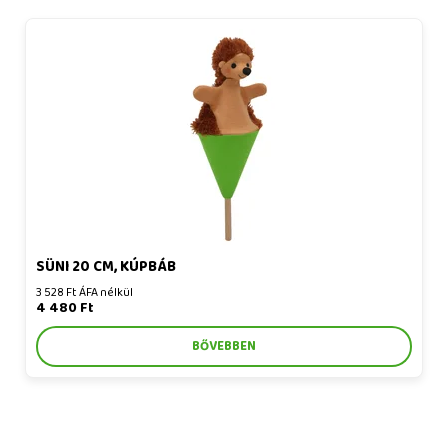
Süni 20 cm, kúpbáb
SÜNI 20 CM, KÚPBÁB
3 528 Ft ÁFA nélkül
4 480 Ft
BŐVEBBEN