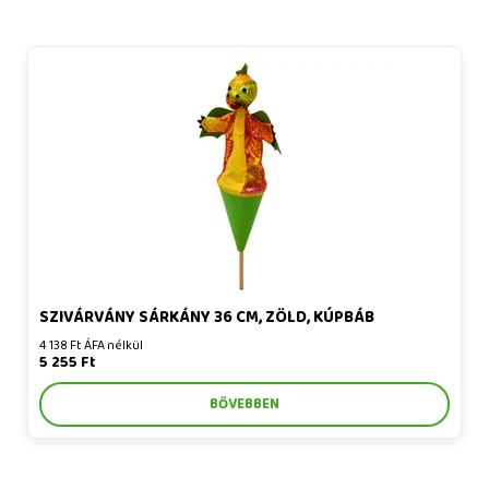
Szivárvány sárkány 36 cm, zöld, kúpbáb
SZIVÁRVÁNY SÁRKÁNY 36 CM, ZÖLD, KÚPBÁB
4 138 Ft ÁFA nélkül
5 255 Ft
BŐVEBBEN