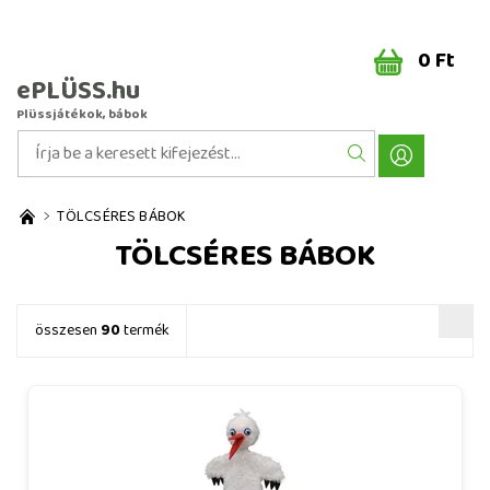
0 Ft
ePLÜSS.hu
Plüssjátékok, bábok
TÖLCSÉRES BÁBOK
TÖLCSÉRES BÁBOK
összesen
90
termék
Gólya 36 cm, tobozbáb