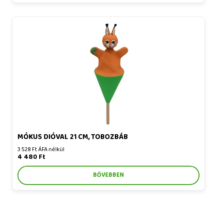
Mókus dióval 21 cm, tobozbáb
MÓKUS DIÓVAL 21 CM, TOBOZBÁB
3 528 Ft ÁFA nélkül
4 480 Ft
BŐVEBBEN