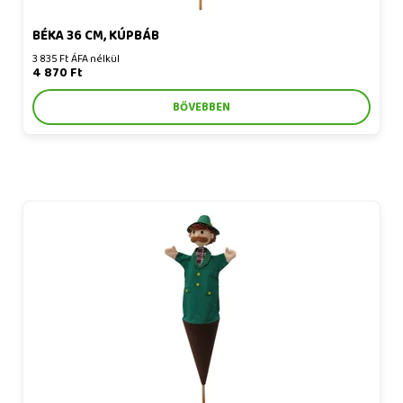
BÉKA 36 CM, KÚPBÁB
3 835 Ft ÁFA nélkül
4 870 Ft
BŐVEBBEN
Hunter 56 cm 3 az 1-ben, kúpbáb