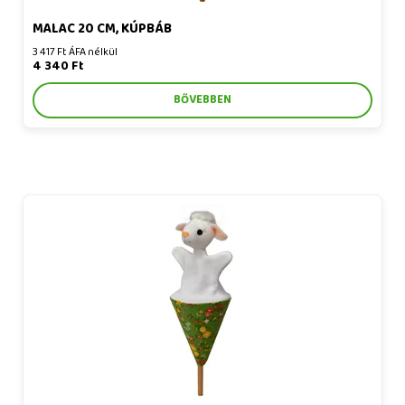
MALAC 20 CM, KÚPBÁB
3 417 Ft ÁFA nélkül
4 340 Ft
BŐVEBBEN
Bárány 20 cm, tölcsérbáb