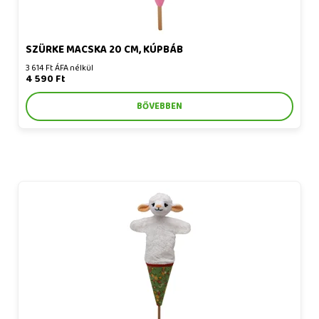
SZÜRKE MACSKA 20 CM, KÚPBÁB
3 614 Ft ÁFA nélkül
4 590 Ft
BŐVEBBEN
Bárány 35 cm, kúpbáb