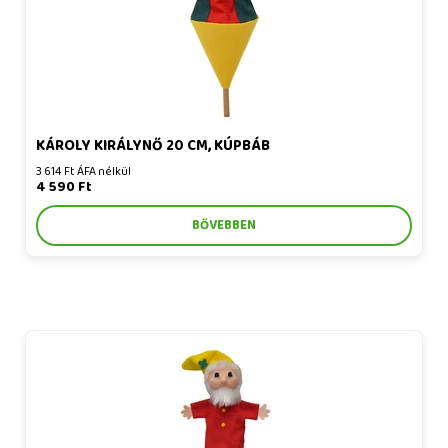
KÁROLY KIRÁLYNŐ 20 CM, KÚPBÁB
3 614 Ft ÁFA nélkül
4 590 Ft
BŐVEBBEN
Szerencsés törpe 37 cm, kúpbáb