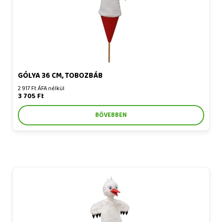
GÓLYA 36 CM, TOBOZBÁB
2 917 Ft ÁFA nélkül
3 705 Ft
BŐVEBBEN
Gólya 36 cm, tobozbáb