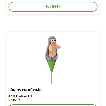
BŐVEBBEN
Süni 35 cm, kúpbáb
SÜNI 35 CM, KÚPBÁB
4 028 Ft ÁFA nélkül
5 115 Ft