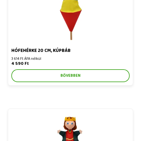
HÓFEHÉRKE 20 CM, KÚPBÁB
3 614 Ft ÁFA nélkül
4 590 Ft
BŐVEBBEN
Károly királynő 20 cm, kúpbáb