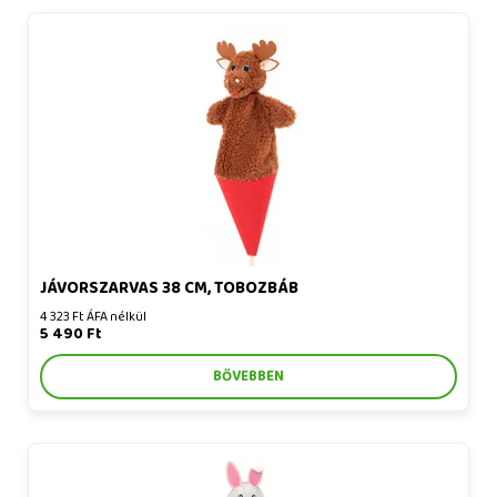
Jávorszarvas 38 cm, tobozbáb
JÁVORSZARVAS 38 CM, TOBOZBÁB
4 323 Ft ÁFA nélkül
5 490 Ft
BŐVEBBEN
Kalapos nyúl 38 cm, kúpbáb