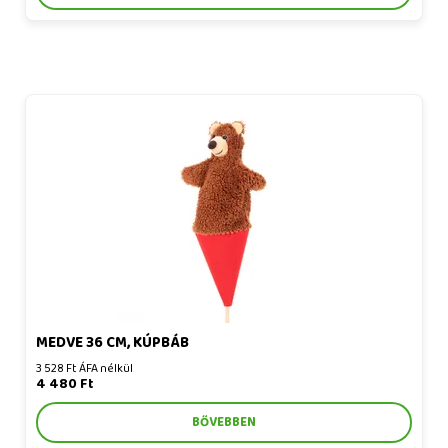
Medve 36 cm, kúpbáb
MEDVE 36 CM, KÚPBÁB
3 528 Ft ÁFA nélkül
4 480 Ft
BŐVEBBEN