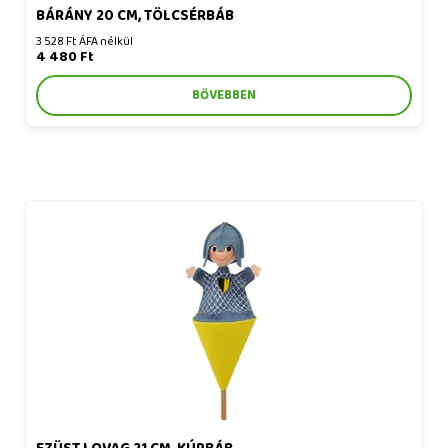
BÁRÁNY 20 CM, TÖLCSÉRBÁB
3 528 Ft ÁFA nélkül
4 480 Ft
BŐVEBBEN
Ezüst lovag 21 cm, kúpbáb