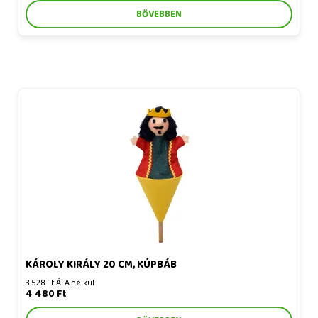
BŐVEBBEN
Károly király 20 cm, kúpbáb
KÁROLY KIRÁLY 20 CM, KÚPBÁB
3 528 Ft ÁFA nélkül
4 480 Ft