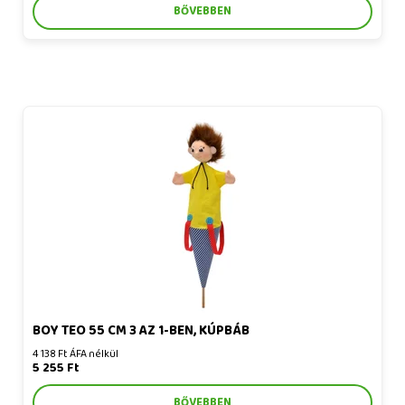
BŐVEBBEN
Boy Teo 55 cm 3 az 1-ben, kúpbáb
BOY TEO 55 CM 3 AZ 1-BEN, KÚPBÁB
4 138 Ft ÁFA nélkül
5 255 Ft
BŐVEBBEN