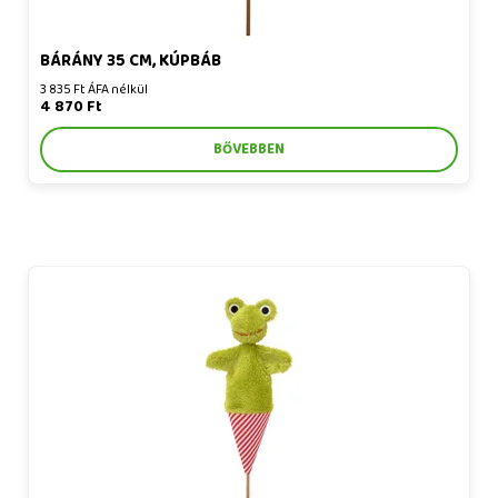
BÁRÁNY 35 CM, KÚPBÁB
3 835 Ft ÁFA nélkül
4 870 Ft
BŐVEBBEN
Béka 36 cm, kúpbáb