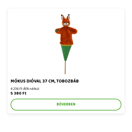
Mókus dióval 37 cm, tobozbáb
MÓKUS DIÓVAL 37 CM, TOBOZBÁB
4 236 Ft ÁFA nélkül
5 380 Ft
BŐVEBBEN