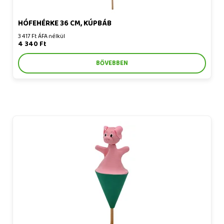
HÓFEHÉRKE 36 CM, KÚPBÁB
3 417 Ft ÁFA nélkül
4 340 Ft
BŐVEBBEN
Malac 20 cm, kúpbáb