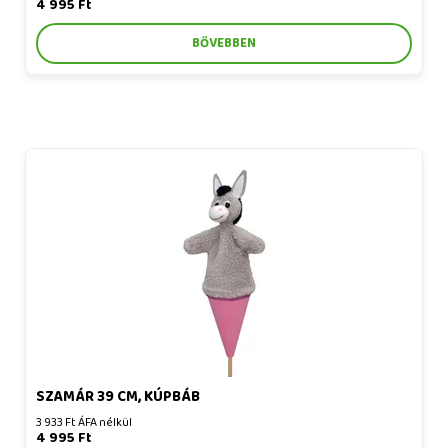
4 995 Ft
BŐVEBBEN
Szamár 39 cm, kúpbáb
SZAMÁR 39 CM, KÚPBÁB
3 933 Ft ÁFA nélkül
4 995 Ft