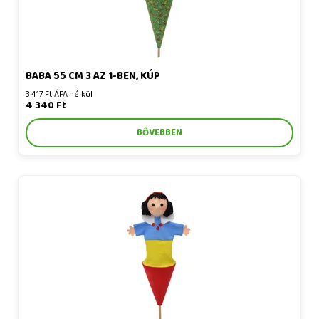
BABA 55 CM 3 AZ 1-BEN, KÚP
3 417 Ft ÁFA nélkül
4 340 Ft
BŐVEBBEN
Hófehérke 36 cm, kúpbáb