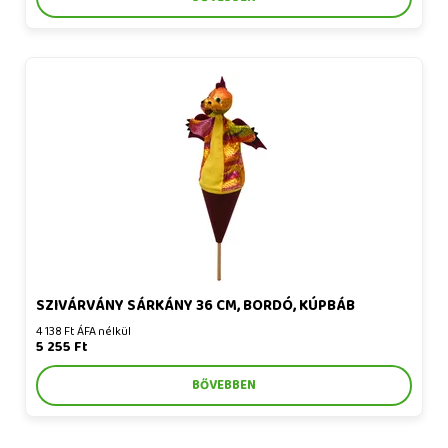
Szivárvány sárkány 36 cm, bordó, kúpbáb
SZIVÁRVÁNY SÁRKÁNY 36 CM, BORDÓ, KÚPBÁB
4 138 Ft ÁFA nélkül
5 255 Ft
BŐVEBBEN