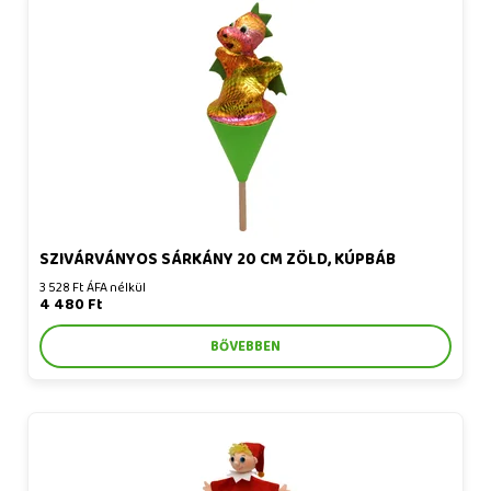
Szivárványos sárkány 20 cm zöld, kúpbáb
SZIVÁRVÁNYOS SÁRKÁNY 20 CM ZÖLD, KÚPBÁB
3 528 Ft ÁFA nélkül
4 480 Ft
BŐVEBBEN
Bohóc 36 cm, kúpbáb