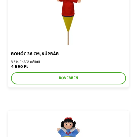
BOHÓC 36 CM, KÚPBÁB
3 614 Ft ÁFA nélkül
4 590 Ft
BŐVEBBEN
Hófehérke 20 cm, kúpbáb