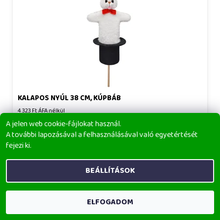
KALAPOS NYÚL 38 CM, KÚPBÁB
4 323 Ft ÁFA nélkül
5 490 Ft
A jelen web cookie-fájlokat használ.
A további lapozásával a felhasználásával való egyetértését
BŐVEBBEN
fejezi ki.
BEÁLLÍTÁSOK
ELFOGADOM
Hunter 55 cm 3 az 1-ben, kúpbáb