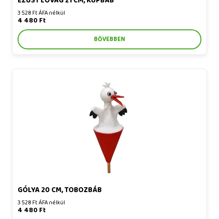
EZÜST LOVAG 21 CM, KÚPBÁB
3 528 Ft ÁFA nélkül
4 480 Ft
BŐVEBBEN
Gólya 20 cm, tobozbáb
GÓLYA 20 CM, TOBOZBÁB
3 528 Ft ÁFA nélkül
4 480 Ft