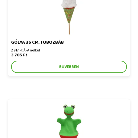
GÓLYA 36 CM, TOBOZBÁB
2 917 Ft ÁFA nélkül
3 705 Ft
BŐVEBBEN
Béka 20 cm, kúpbáb