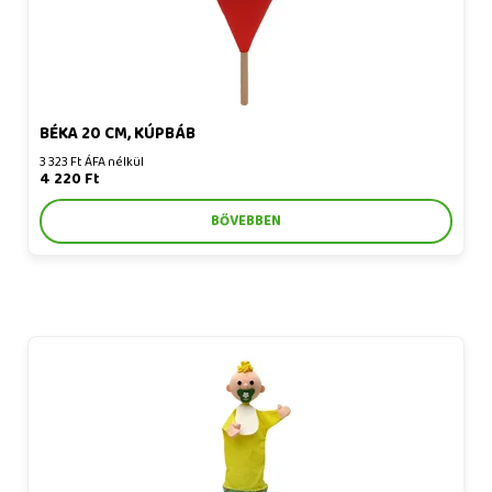
BÉKA 20 CM, KÚPBÁB
3 323 Ft ÁFA nélkül
4 220 Ft
BŐVEBBEN
Baba 55 cm 3 az 1-ben, kúp