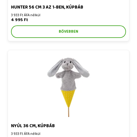
HUNTER 56 CM 3 AZ 1-BEN, KÚPBÁB
3 933 Ft ÁFA nélkül
4 995 Ft
BŐVEBBEN
Nyúl 36 cm, kúpbáb
NYÚL 36 CM, KÚPBÁB
3 933 Ft ÁFA nélkül