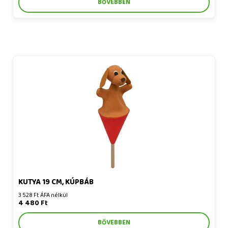
BŐVEBBEN
Kutya 19 cm, kúpbáb
KUTYA 19 CM, KÚPBÁB
3 528 Ft ÁFA nélkül
4 480 Ft
BŐVEBBEN