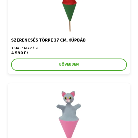
SZERENCSÉS TÖRPE 37 CM, KÚPBÁB
3 614 Ft ÁFA nélkül
4 590 Ft
BŐVEBBEN
Szürke macska 20 cm, kúpbáb