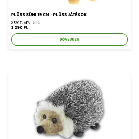
PLÜSS SÜNI 19 CM - PLÜSS JÁTÉKOK
2 591 Ft ÁFA nélkül
3 290 Ft
BŐVEBBEN
Plüss süni 18 cm - plüss játékok