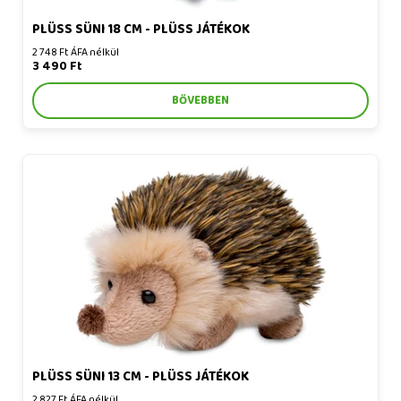
PLÜSS SÜNI 18 CM - PLÜSS JÁTÉKOK
2 748 Ft ÁFA nélkül
3 490 Ft
BŐVEBBEN
Plüss süni 13 cm - plüss játékok
PLÜSS SÜNI 13 CM - PLÜSS JÁTÉKOK
2 827 Ft ÁFA nélkül