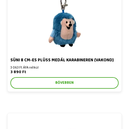
Süni 8 cm-es plüss medál karabineren (Vakond)
SÜNI 8 CM-ES PLÜSS MEDÁL KARABINEREN (VAKOND)
3 063 Ft ÁFA nélkül
3 890 Ft
BŐVEBBEN
Plüss süni 17 cm