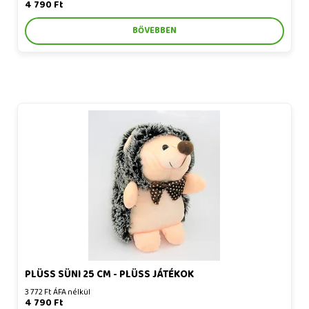
4 790 Ft
BŐVEBBEN
Plüss süni 25 cm - plüss játékok
PLÜSS SÜNI 25 CM - PLÜSS JÁTÉKOK
3 772 Ft ÁFA nélkül
4 790 Ft