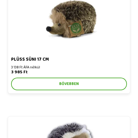
PLÜSS SÜNI 17 CM
3 138 Ft ÁFA nélkül
3 985 Ft
BŐVEBBEN
Plüss süni 16 cm - plüss játékok