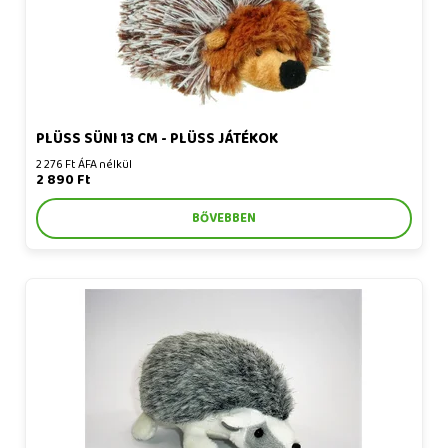
PLÜSS SÜNI 13 CM - PLÜSS JÁTÉKOK
2 276 Ft ÁFA nélkül
2 890 Ft
BŐVEBBEN
Plüss süni 18 cm - plüss játékok