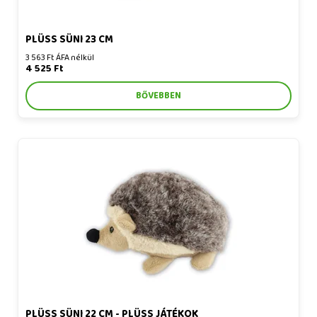
PLÜSS SÜNI 23 CM
3 563 Ft ÁFA nélkül
4 525 Ft
BŐVEBBEN
Plüss süni 22 cm - plüss játékok
PLÜSS SÜNI 22 CM - PLÜSS JÁTÉKOK