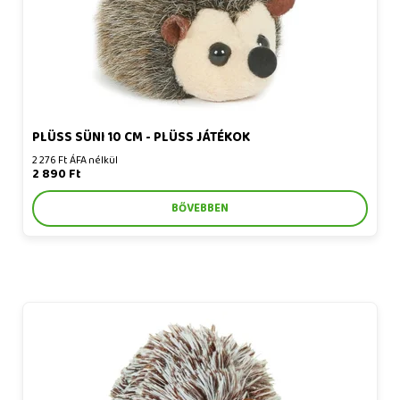
PLÜSS SÜNI 10 CM - PLÜSS JÁTÉKOK
2 276 Ft ÁFA nélkül
2 890 Ft
BŐVEBBEN
Plüss süni 13 cm - plüss játékok