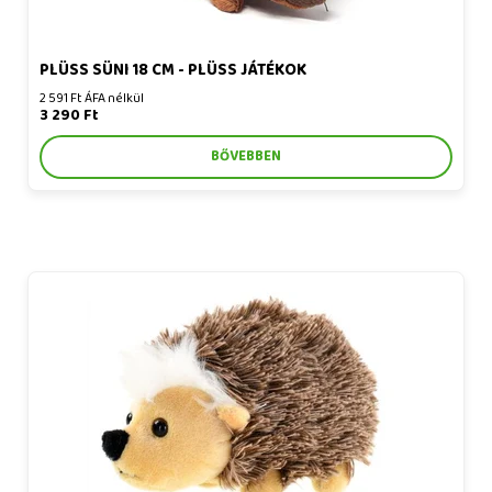
PLÜSS SÜNI 18 CM - PLÜSS JÁTÉKOK
2 591 Ft ÁFA nélkül
3 290 Ft
BŐVEBBEN
Plüss süni 19 cm - plüss játékok