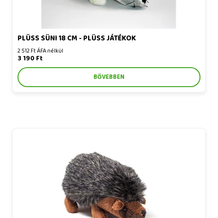
PLÜSS SÜNI 18 CM - PLÜSS JÁTÉKOK
2 512 Ft ÁFA nélkül
3 190 Ft
BŐVEBBEN
Plüss süni 18 cm - plüss játékok