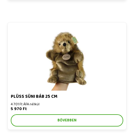
Plüss süni báb 25 cm
PLÜSS SÜNI BÁB 25 CM
4 701 Ft ÁFA nélkül
5 970 Ft
BŐVEBBEN