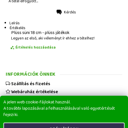
A tétel elfogyott...
Kérdés
Nyomtatás
Leírás
Értékelés
Plüss süni 18 cm - plüss játékok
Legyen az első, aki véleményt ír ehhez a tételhez!
Értékelés hozzáadása
INFORMÁCIÓK ÖNNEK
Szállítás és fizetés
Webáruház értékelése
Viszonteladóknak
A jelen web cookie-fájlokat használ.
Üzleti feltételek
A további lapozásával a felhasználásával való egyetértését
fejezi ki.
Elérhetőségeink