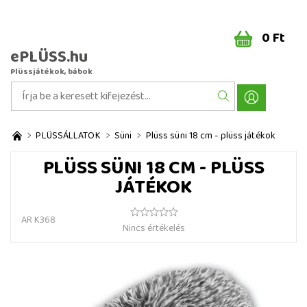
0 Ft
ePLÜSS.hu
Plüssjátékok, bábok
PLÜSSÁLLATOK
Süni
Plüss süni 18 cm - plüss játékok
PLÜSS SÜNI 18 CM - PLÜSS
JÁTÉKOK
AR K368
Nincs értékelés