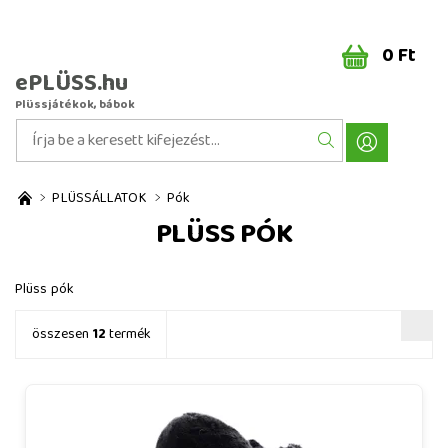
0 Ft
ePLÜSS.hu
Plüssjátékok, bábok
PLÜSSÁLLATOK
Pók
PLÜSS PÓK
Plüss pók
összesen
12
termék
Plüss pók 14 cm - plüss játékok