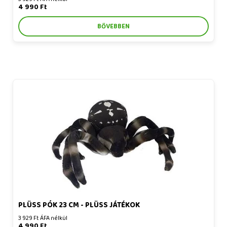
4 990 Ft
BŐVEBBEN
Plüss pók 23 cm - plüss játékok
PLÜSS PÓK 23 CM - PLÜSS JÁTÉKOK
3 929 Ft ÁFA nélkül
4 990 Ft