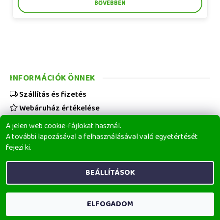
BŐVEBBEN
INFORMÁCIÓK ÖNNEK
Szállítás és fizetés
Webáruház értékelése
Viszonteladóknak
A jelen web cookie-fájlokat használ.
Üzleti feltételek
A további lapozásával a felhasználásával való egyetértését
fejezi ki.
Elérhetőségeink
BEÁLLÍTÁSOK
2026 © ePLÜSS.hu
Minden jog fenntartva
ELFOGADOM
Shoptet készítette