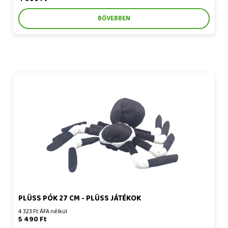
BŐVEBBEN
Plüss pók 27 cm - plüss játékok
PLÜSS PÓK 27 CM - PLÜSS JÁTÉKOK
4 323 Ft ÁFA nélkül
5 490 Ft