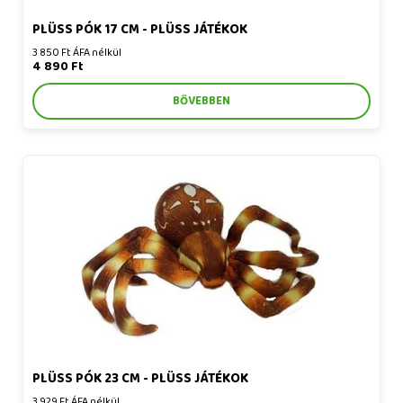
PLÜSS PÓK 17 CM - PLÜSS JÁTÉKOK
3 850 Ft ÁFA nélkül
4 890 Ft
BŐVEBBEN
Plüss pók 23 cm - plüss játékok
PLÜSS PÓK 23 CM - PLÜSS JÁTÉKOK
3 929 Ft ÁFA nélkül