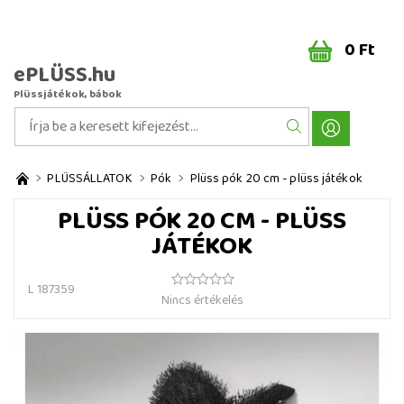
0 Ft
ePLÜSS.hu
Plüssjátékok, bábok
PLÜSSÁLLATOK
Pók
Plüss pók 20 cm - plüss játékok
PLÜSS PÓK 20 CM - PLÜSS
JÁTÉKOK
L 187359
Nincs értékelés