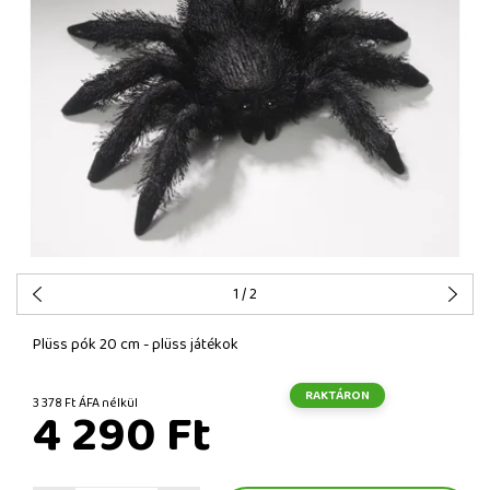
1
/ 2
Plüss pók 20 cm - plüss játékok
RAKTÁRON
3 378 Ft ÁFA nélkül
4 290 Ft