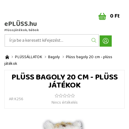
0 Ft
ePLÜSS.hu
Plüssjátékok, bábok
PLÜSSÁLLATOK
Bagoly
Plüss bagoly 20 cm - plüss
játékok
PLÜSS BAGOLY 20 CM - PLÜSS
JÁTÉKOK
AR K256
Nincs értékelés