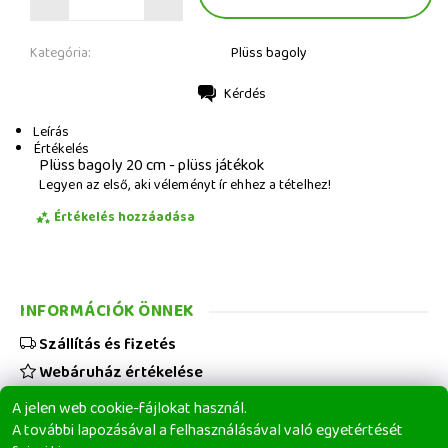
Kategória:
Plüss bagoly
Kérdés
Nyomtatás
Leírás
Értékelés
Plüss bagoly 20 cm - plüss játékok
Legyen az első, aki véleményt ír ehhez a tételhez!
Értékelés hozzáadása
INFORMÁCIÓK ÖNNEK
Szállítás és fizetés
Webáruház értékelése
Viszonteladóknak
A jelen web cookie-fájlokat használ.
Üzleti feltételek
A további lapozásával a felhasználásával való egyetértését