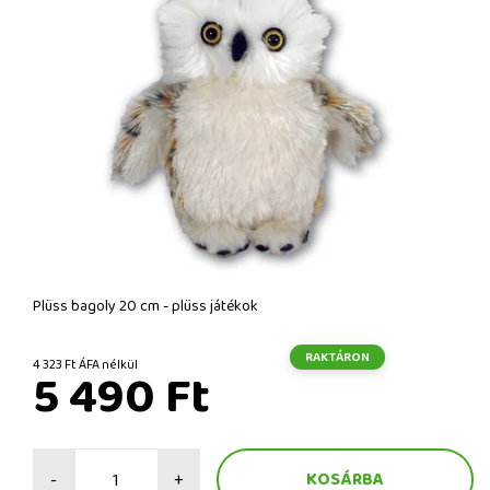
Plüss bagoly 20 cm - plüss játékok
RAKTÁRON
4 323 Ft ÁFA nélkül
5 490 Ft
-
+