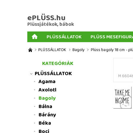
ePLÜSS.hu
Plüssjátékok, bábok
PLÜSSÁLLATOK
PLÜSS MESEFIGUR
AJÁNDÉKOK PLÜSSÖKHÖZ
NAGY PLÜSSJ
PLÜSSÁLLATOK
Bagoly
Plüss bagoly 18 cm - pl
MENNYISÉGI KEDVEZMÉNYEK
ÜZLETI FELT
KATEGÓRIÁK
PLÜSSÁLLATOK
M 6604
Agama
Axolotl
Bagoly
Bálna
Bárány
Béka
Boci