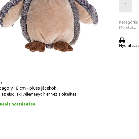
-
Kategória:
Méretek::
Nyomtatá
és
bagoly 18 cm - plüss játékok
az első, aki véleményt ír ehhez a tételhez!
ékelés hozzáadása