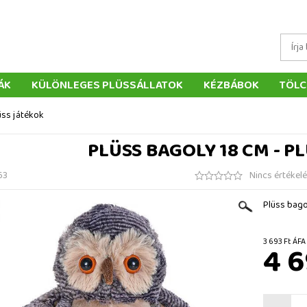
ÁK
KÜLÖNLEGES PLÜSSÁLLATOK
KÉZBÁBOK
TÖLC
ÁTÉKOK
PÁRNÁK
SZÁLLÍTÁS ÉS FIZETÉS
WEBÁRUHÁ
üss játékok
ÉTELEK
VISSZAKÜLDÉS
RENDELÉSEM
ELÉRHETŐS
PLÜSS BAGOLY 18 CM - P
63
Nincs értékel
Plüss bago
3 693 F
4 6