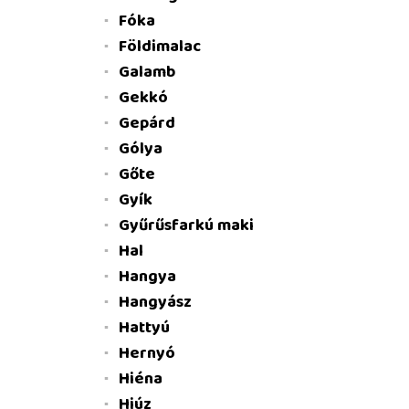
Fóka
Földimalac
Galamb
Gekkó
Gepárd
Gólya
Gőte
Gyík
Gyűrűsfarkú maki
Hal
Hangya
Hangyász
Hattyú
Hernyó
Hiéna
Hiúz