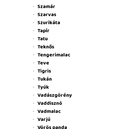
Szamár
Szarvas
Szurikáta
Tapír
Tatu
Teknős
Tengerimalac
Teve
Tigris
Tukán
Tyúk
Vadászgörény
Vaddisznó
Vadmalac
Varjú
Vörös panda