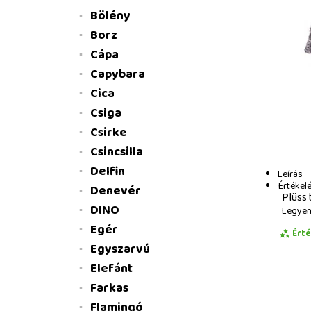
Bölény
Borz
Cápa
Capybara
Cica
Csiga
Csirke
Csincsilla
Delfin
Leírás
Értékel
Denevér
Plüss 
DINO
Legyen 
Egér
Ért
Egyszarvú
Elefánt
Farkas
Flamingó