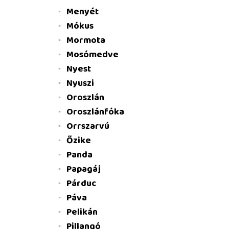
Menyét
Mókus
Mormota
Mosómedve
Nyest
Nyuszi
Oroszlán
Oroszlánfóka
Orrszarvú
Őzike
Panda
Papagáj
Párduc
Páva
Pelikán
Pillangó