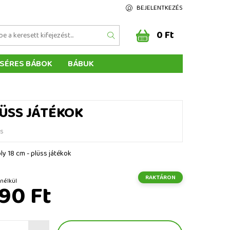
BEJELENTKEZÉS
0 Ft
SÉRES BÁBOK
BÁBUK
Z ÉRTÉKELÉSE
ÉGEINK
LÜSS JÁTÉKOK
és
ly 18 cm - plüss játékok
RAKTÁRON
t ÁFA nélkül
90 Ft