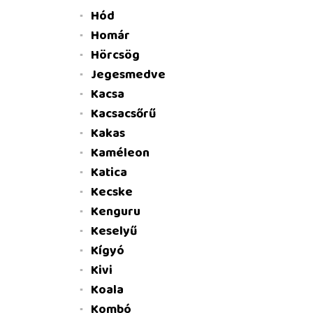
Hód
Homár
Hörcsög
Jegesmedve
Kacsa
Kacsacsőrű
Kakas
Kaméleon
Katica
Kecske
Kenguru
Keselyű
Kígyó
Kivi
Koala
Kombó