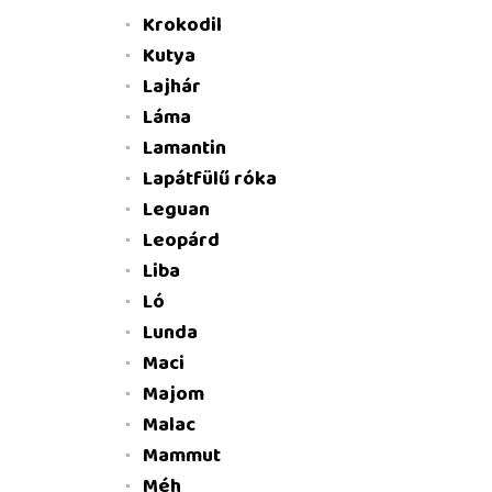
Krokodil
Kutya
Lajhár
Láma
Lamantin
Lapátfülű róka
Leguan
Leopárd
Liba
Ló
Lunda
Maci
Majom
Malac
Mammut
Méh