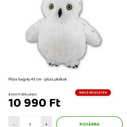
Plüss bagoly 45 cm - plüss játékok
NINCS KÉSZLETEN
8 654 Ft ÁFA nélkül
10 990 Ft
-
+