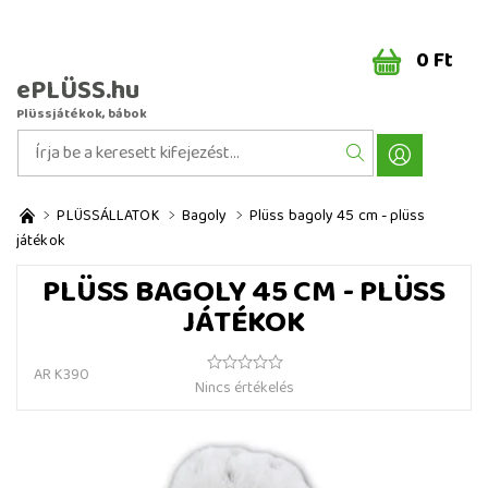
0 Ft
ePLÜSS.hu
Plüssjátékok, bábok
PLÜSSÁLLATOK
Bagoly
Plüss bagoly 45 cm - plüss
játékok
PLÜSS BAGOLY 45 CM - PLÜSS
JÁTÉKOK
AR K390
Nincs értékelés