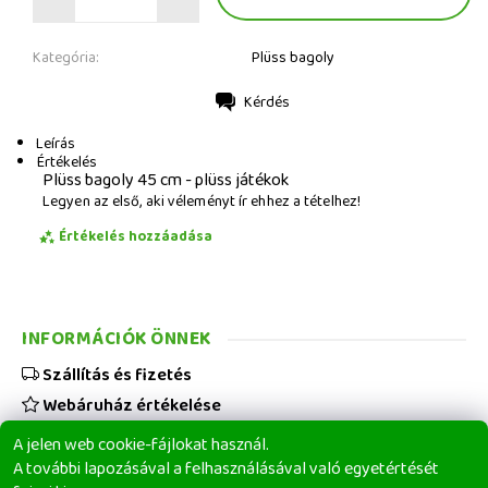
Kategória:
Plüss bagoly
Kérdés
Nyomtatás
Leírás
Értékelés
Plüss bagoly 45 cm - plüss játékok
Legyen az első, aki véleményt ír ehhez a tételhez!
Értékelés hozzáadása
INFORMÁCIÓK ÖNNEK
Szállítás és fizetés
Webáruház értékelése
Viszonteladóknak
A jelen web cookie-fájlokat használ.
Üzleti feltételek
A további lapozásával a felhasználásával való egyetértését