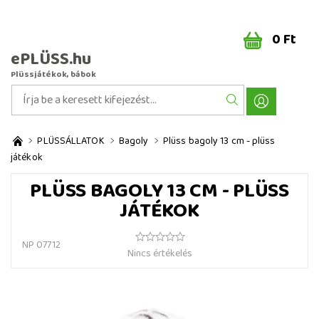
0 Ft
ePLÜSS.hu
Plüssjátékok, bábok
PLÜSSÁLLATOK
Bagoly
Plüss bagoly 13 cm - plüss
játékok
PLÜSS BAGOLY 13 CM - PLÜSS
JÁTÉKOK
NP 07712
Nincs értékelés