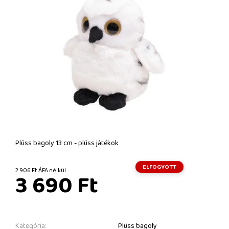
Plüss bagoly 13 cm - plüss játékok
ELFOGYOTT
2 906 Ft ÁFA nélkül
3 690 Ft
Kategória:
Plüss bagoly