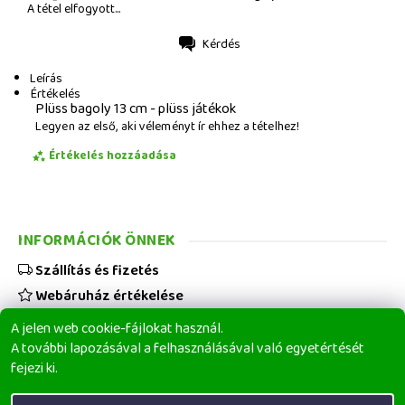
A tétel elfogyott...
Kérdés
Nyomtatás
Leírás
Értékelés
Plüss bagoly 13 cm - plüss játékok
Legyen az első, aki véleményt ír ehhez a tételhez!
Értékelés hozzáadása
INFORMÁCIÓK ÖNNEK
Szállítás és fizetés
Webáruház értékelése
Viszonteladóknak
A jelen web cookie-fájlokat használ.
Üzleti feltételek
A további lapozásával a felhasználásával való egyetértését
fejezi ki.
Elérhetőségeink