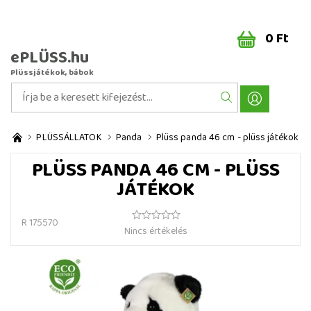
0 Ft
ePLÜSS.hu
Plüssjátékok, bábok
PLÜSSÁLLATOK
Panda
Plüss panda 46 cm - plüss játékok
PLÜSS PANDA 46 CM - PLÜSS
JÁTÉKOK
R 175570
Nincs értékelés