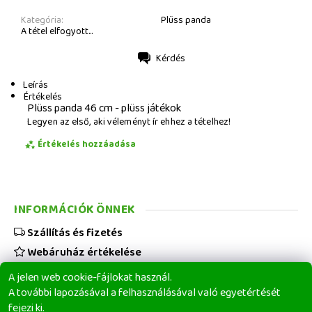
Kategória:
Plüss panda
A tétel elfogyott...
Kérdés
Nyomtatás
Leírás
Értékelés
Plüss panda 46 cm - plüss játékok
Legyen az első, aki véleményt ír ehhez a tételhez!
Értékelés hozzáadása
INFORMÁCIÓK ÖNNEK
Szállítás és fizetés
Webáruház értékelése
Viszonteladóknak
A jelen web cookie-fájlokat használ.
Üzleti feltételek
A további lapozásával a felhasználásával való egyetértését
fejezi ki.
Elérhetőségeink