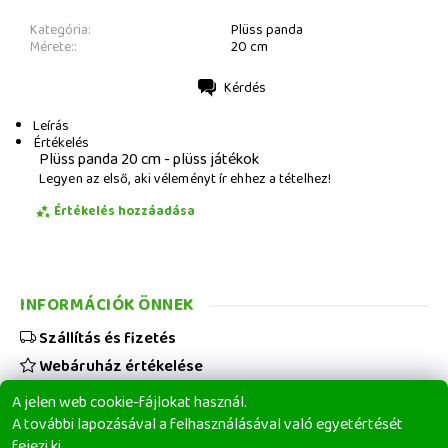
Kategória:
Plüss panda
Mérete::
20 cm
Kérdés
Nyomtatás
Leírás
Értékelés
Plüss panda 20 cm - plüss játékok
Legyen az első, aki véleményt ír ehhez a tételhez!
Értékelés hozzáadása
INFORMÁCIÓK ÖNNEK
Szállítás és fizetés
Webáruház értékelése
Viszonteladóknak
A jelen web cookie-fájlokat használ.
Üzleti feltételek
A további lapozásával a felhasználásával való egyetértését
fejezi ki.