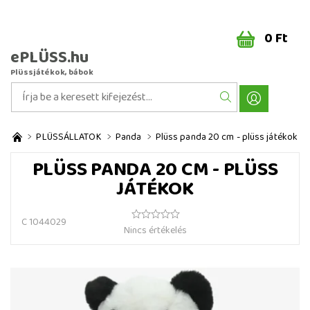
0 Ft
ePLÜSS.hu
Plüssjátékok, bábok
PLÜSSÁLLATOK
Panda
Plüss panda 20 cm - plüss játékok
PLÜSS PANDA 20 CM - PLÜSS
JÁTÉKOK
C 1044029
Nincs értékelés