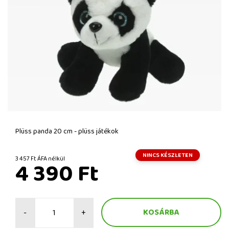
Plüss panda 20 cm - plüss játékok
NINCS KÉSZLETEN
3 457 Ft ÁFA nélkül
4 390 Ft
-
+