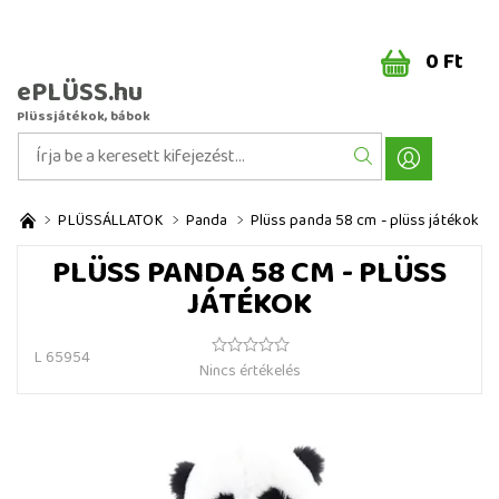
0 Ft
ePLÜSS.hu
Plüssjátékok, bábok
PLÜSSÁLLATOK
Panda
Plüss panda 58 cm - plüss játékok
PLÜSS PANDA 58 CM - PLÜSS
JÁTÉKOK
L 65954
Nincs értékelés