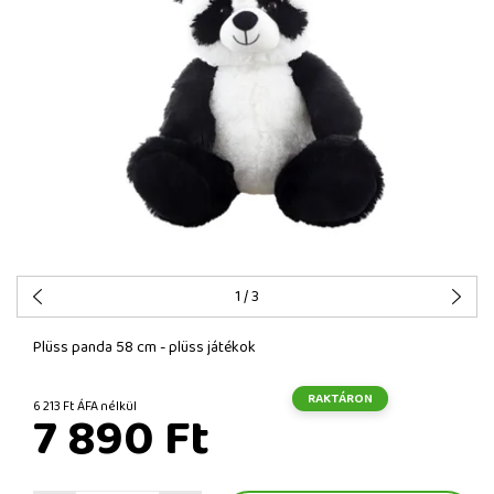
1
/ 3
Plüss panda 58 cm - plüss játékok
RAKTÁRON
6 213 Ft ÁFA nélkül
7 890 Ft