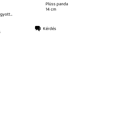
Plüss panda
14 cm
gyott...
Kérdés
s