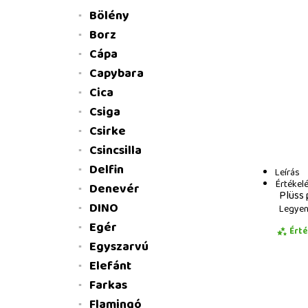
Bölény
Borz
Cápa
Capybara
Cica
Csiga
Csirke
Csincsilla
Delfin
Leírás
Értékel
Denevér
Plüss 
DINO
Legyen 
Egér
Ért
Egyszarvú
Elefánt
Farkas
Flamingó