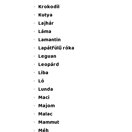
Krokodil
Kutya
Lajhár
Láma
Lamantin
Lapátfülű róka
Leguan
Leopárd
Liba
Ló
Lunda
Maci
Majom
Malac
Mammut
Méh