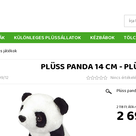
ÁK
KÜLÖNLEGES PLÜSSÁLLATOK
KÉZBÁBOK
TÖLC
ÁTÉKOK
PÁRNÁK
SZÁLLÍTÁS ÉS FIZETÉS
WEBÁRUHÁ
ss játékok
ÉTELEK
VISSZAKÜLDÉS
RENDELÉSEM
ELÉRHETŐS
PLÜSS PANDA 14 CM - PL
9/12
Nincs értékel
Plüss pand
2 118 Ft 
2 6