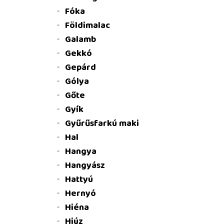
Fóka
Földimalac
Galamb
Gekkó
Gepárd
Gólya
Gőte
Gyík
Gyűrűsfarkú maki
Hal
Hangya
Hangyász
Hattyú
Hernyó
Hiéna
Hiúz