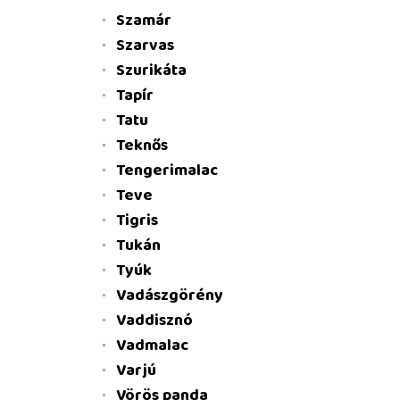
Szamár
Szarvas
Szurikáta
Tapír
Tatu
Teknős
Tengerimalac
Teve
Tigris
Tukán
Tyúk
Vadászgörény
Vaddisznó
Vadmalac
Varjú
Vörös panda