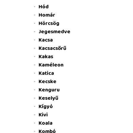
Hód
Homár
Hörcsög
Jegesmedve
Kacsa
Kacsacsőrű
Kakas
Kaméleon
Katica
Kecske
Kenguru
Keselyű
Kígyó
Kivi
Koala
Kombó