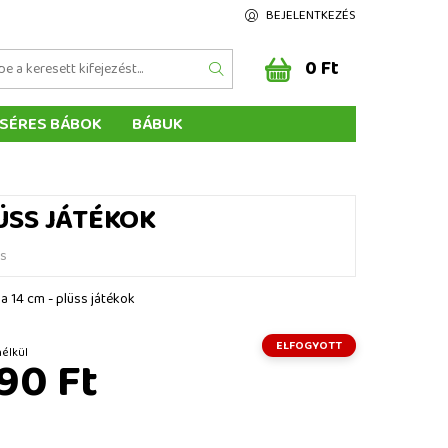
BEJELENTKEZÉS
0 Ft
SÉRES BÁBOK
BÁBUK
Z ÉRTÉKELÉSE
ÉGEINK
ÜSS JÁTÉKOK
és
a 14 cm - plüss játékok
ELFOGYOTT
ÁFA nélkül
90 Ft