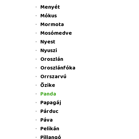
Menyét
Mókus
Mormota
Mosómedve
Nyest
Nyuszi
Oroszlán
Oroszlánfóka
Orrszarvú
Őzike
Panda
Papagáj
Párduc
Páva
Pelikán
Pillangó