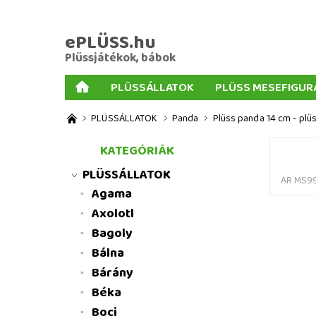
ePLÜSS.hu
Plüssjátékok, bábok
PLÜSSÁLLATOK
PLÜSS MESEFIGUR
AJÁNDÉKOK PLÜSSÖKHÖZ
NAGY PLÜSSJ
PLÜSSÁLLATOK
Panda
Plüss panda 14 cm - plü
MENNYISÉGI KEDVEZMÉNYEK
ÜZLETI FELT
KATEGÓRIÁK
PLÜSSÁLLATOK
AR MS99
Agama
Axolotl
Bagoly
Bálna
Bárány
Béka
Boci