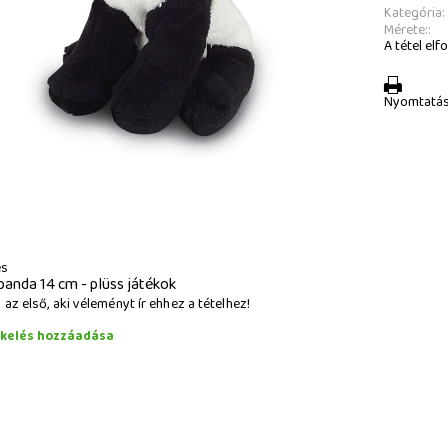
Kategória:
Mérete::
A tétel elfo
Nyomtatá
és
panda 14 cm - plüss játékok
az első, aki véleményt ír ehhez a tételhez!
ékelés hozzáadása