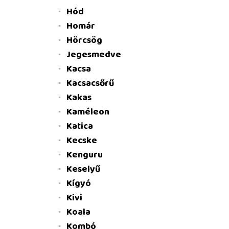
Hód
Homár
Hörcsög
Jegesmedve
Kacsa
Kacsacsőrű
Kakas
Kaméleon
Katica
Kecske
Kenguru
Keselyű
Kígyó
Kivi
Koala
Kombó