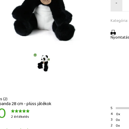
-
Kategória:
Nyomtatá
s (2)
panda 28 cm - plüss játékok
0
5
4
0x
2 értékelés
3
0x
2
0x