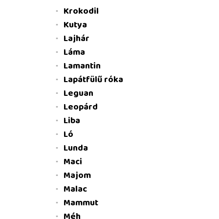
Krokodil
Kutya
Lajhár
Láma
Lamantin
Lapátfülű róka
Leguan
Leopárd
Liba
Ló
Lunda
Maci
Majom
Malac
Mammut
Méh