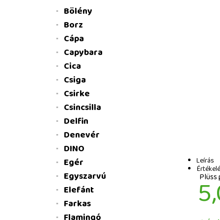
Bölény
Borz
Cápa
Capybara
Cica
Csiga
Csirke
Csincsilla
Delfin
Denevér
DINO
Leírás
Egér
Értékelé
Egyszarvú
Plüss 
5,
Elefánt
Farkas
Flamingó