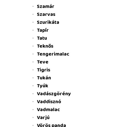
Szamár
Szarvas
Szurikáta
Tapír
Tatu
Teknős
Tengerimalac
Teve
Tigris
Tukán
Tyúk
Vadászgörény
Vaddisznó
Vadmalac
Varjú
Vörös panda