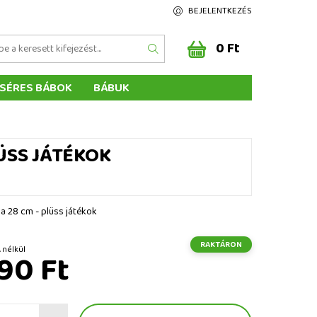
BEJELENTKEZÉS
0 Ft
SÉRES BÁBOK
BÁBUK
Z ÉRTÉKELÉSE
ÉGEINK
ÜSS JÁTÉKOK
a 28 cm - plüss játékok
RAKTÁRON
Ft ÁFA nélkül
90 Ft