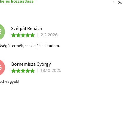
ékelés hozzáadása
1
0x
Szélpàl Renáta
R
|
2.2.2026
őségű termék, csak ajánlani tudom.
Bornemisza György
G
|
18.10.2025
ett vagyok!