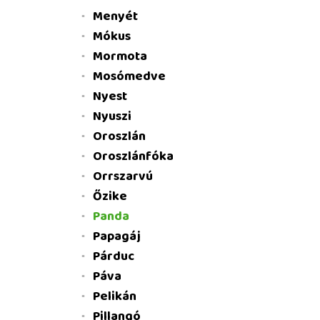
Menyét
Mókus
Mormota
Mosómedve
Nyest
Nyuszi
Oroszlán
Oroszlánfóka
Orrszarvú
Őzike
Panda
Papagáj
Párduc
Páva
Pelikán
Pillangó