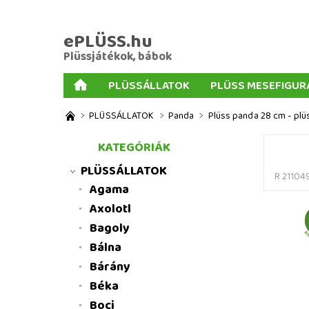
ePLÜSS.hu
Plüssjátékok, bábok
PLÜSSÁLLATOK
PLÜSS MESEFIGUR
AJÁNDÉKOK PLÜSSÖKHÖZ
NAGY PLÜSSJ
PLÜSSÁLLATOK
Panda
Plüss panda 28 cm - plü
MENNYISÉGI KEDVEZMÉNYEK
ÜZLETI FELT
KATEGÓRIÁK
PLÜSSÁLLATOK
R 21104
Agama
Axolotl
Bagoly
Bálna
Bárány
Béka
Boci