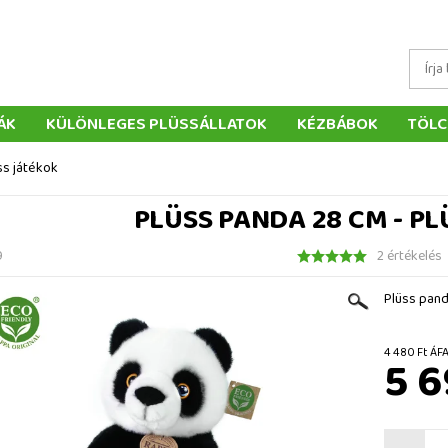
ÁK
KÜLÖNLEGES PLÜSSÁLLATOK
KÉZBÁBOK
TÖLC
ÁTÉKOK
PÁRNÁK
SZÁLLÍTÁS ÉS FIZETÉS
WEBÁRUHÁ
ss játékok
ÉTELEK
VISSZAKÜLDÉS
RENDELÉSEM
ELÉRHETŐS
PLÜSS PANDA 28 CM - PL
9
2 értékelés
Plüss pand
4 480 
5 6