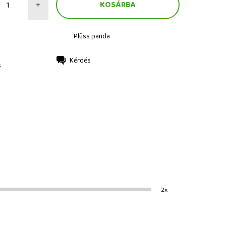
+
Plüss panda
Kérdés
s
2x