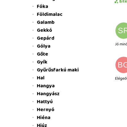
Ért
Fóka
Földimalac
Galamb
Gekkó
S
Gepárd
Jó min
Gólya
Gőte
Gyík
B
Gyűrűsfarkú maki
Hal
Eléged
Hangya
Hangyász
Hattyú
Hernyó
Hiéna
Hiúz