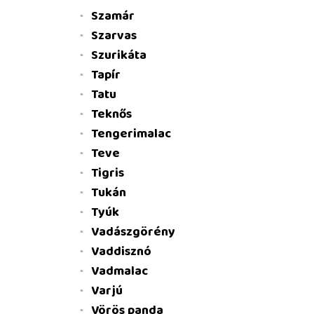
Szamár
Szarvas
Szurikáta
Tapír
Tatu
Teknős
Tengerimalac
Teve
Tigris
Tukán
Tyúk
Vadászgörény
Vaddisznó
Vadmalac
Varjú
Vörös panda