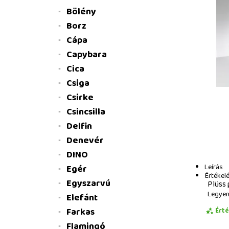
Bölény
Borz
Cápa
Capybara
Cica
Csiga
Csirke
Csincsilla
Delfin
Denevér
DINO
Leírás
Egér
Értékel
Egyszarvú
Plüss 
Legyen 
Elefánt
Farkas
Ért
Flamingó