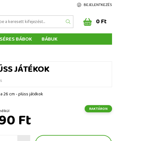
BEJELENTKEZÉS
0 Ft
SÉRES BÁBOK
BÁBUK
Z ÉRTÉKELÉSE
ÉGEINK
ÜSS JÁTÉKOK
és
a 26 cm - plüss játékok
RAKTÁRON
 ÁFA nélkül
90 Ft