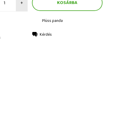
+
Plüss panda
Kérdés
s