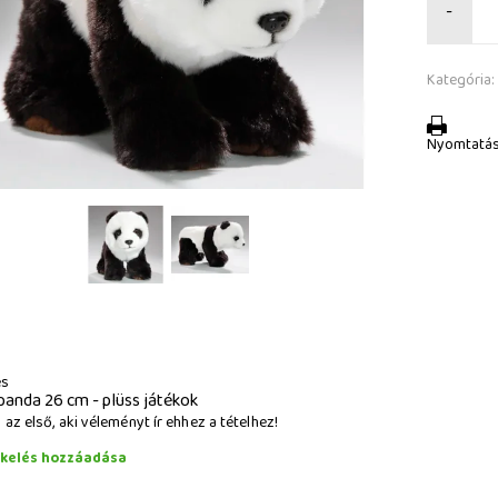
-
Kategória:
Nyomtatá
és
panda 26 cm - plüss játékok
az első, aki véleményt ír ehhez a tételhez!
ékelés hozzáadása