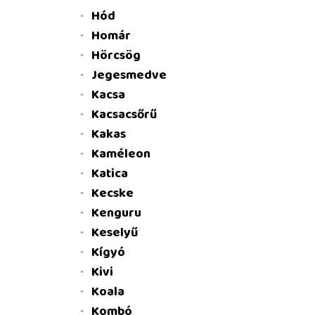
Hód
Homár
Hörcsög
Jegesmedve
Kacsa
Kacsacsőrű
Kakas
Kaméleon
Katica
Kecske
Kenguru
Keselyű
Kígyó
Kivi
Koala
Kombó