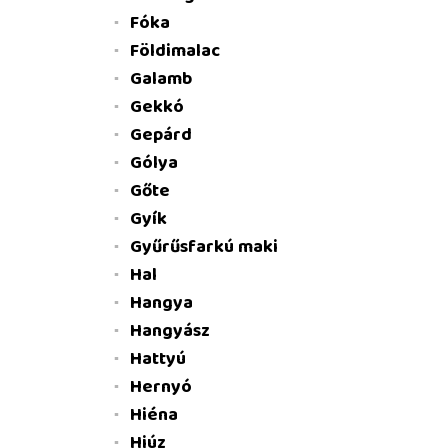
Fóka
Földimalac
Galamb
Gekkó
Gepárd
Gólya
Gőte
Gyík
Gyűrűsfarkú maki
Hal
Hangya
Hangyász
Hattyú
Hernyó
Hiéna
Hiúz