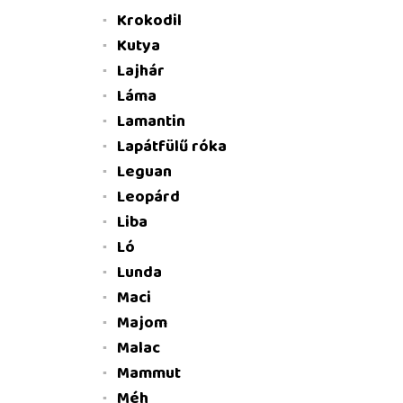
Krokodil
Kutya
Lajhár
Láma
Lamantin
Lapátfülű róka
Leguan
Leopárd
Liba
Ló
Lunda
Maci
Majom
Malac
Mammut
Méh