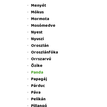
Menyét
Mókus
Mormota
Mosómedve
Nyest
Nyuszi
Oroszlán
Oroszlánfóka
Orrszarvú
Őzike
Panda
Papagáj
Párduc
Páva
Pelikán
Pillangó