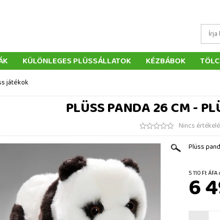
ÁK
KÜLÖNLEGES PLÜSSÁLLATOK
KÉZBÁBOK
TÖLC
ÁTÉKOK
PÁRNÁK
SZÁLLÍTÁS ÉS FIZETÉS
WEBÁRUHÁ
ss játékok
ÉTELEK
VISSZAKÜLDÉS
RENDELÉSEM
ELÉRHETŐS
PLÜSS PANDA 26 CM - PL
Nincs értékel
Plüss pand
5 110 Ft
6 4