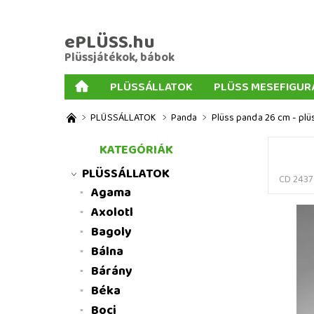
ePLÜSS.hu
Plüssjátékok, bábok
PLÜSSÁLLATOK
PLÜSS MESEFIGUR
AJÁNDÉKOK PLÜSSÖKHÖZ
NAGY PLÜSSJ
PLÜSSÁLLATOK
Panda
Plüss panda 26 cm - plü
MENNYISÉGI KEDVEZMÉNYEK
ÜZLETI FELT
KATEGÓRIÁK
PLÜSSÁLLATOK
CD 2437
Agama
Axolotl
Bagoly
Bálna
Bárány
Béka
Boci