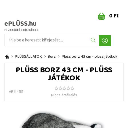
0 Ft
ePLÜSS.hu
Plüssjátékok, bábok
PLÜSSÁLLATOK
Borz
Plüss borz 43 cm - plüss játékok
PLÜSS BORZ 43 CM - PLÜSS
JÁTÉKOK
AR K455
Nincs értékelés