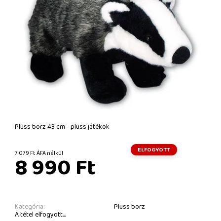
Plüss borz 43 cm - plüss játékok
ELFOGYOTT
7 079 Ft ÁFA nélkül
8 990 Ft
Kategória:
Plüss borz
A tétel elfogyott...