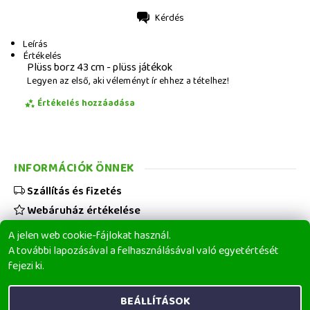
Kérdés
Nyomtatás
Leírás
Értékelés
Plüss borz 43 cm - plüss játékok
Legyen az első, aki véleményt ír ehhez a tételhez!
Értékelés hozzáadása
INFORMÁCIÓK ÖNNEK
Szállítás és fizetés
Webáruház értékelése
Viszonteladóknak
A jelen web cookie-fájlokat használ.
Üzleti feltételek
A további lapozásával a felhasználásával való egyetértését
fejezi ki.
Elérhetőségeink
BEÁLLÍTÁSOK