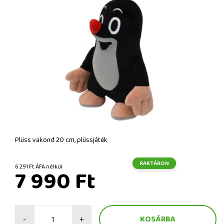
Plüss vakond 20 cm, plüssjáték
RAKTÁRON
6 291 Ft ÁFA nélkül
7 990 Ft
-
+