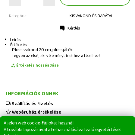
Kategória:
KISVAKOND ÉS BARÁTAI
Kérdés
Nyomtatás
Leírás
Értékelés
Plüss vakond 20 cm, plüssjáték
Legyen az első, aki véleményt ír ehhez a tételhez!
Értékelés hozzáadása
INFORMÁCIÓK ÖNNEK
Szállítás és fizetés
Webáruház értékelése
Viszonteladóknak
A jelen web cookie-fájlokat használ.
Üzleti feltételek
A további lapozásával a felhasználásával való egyetértését