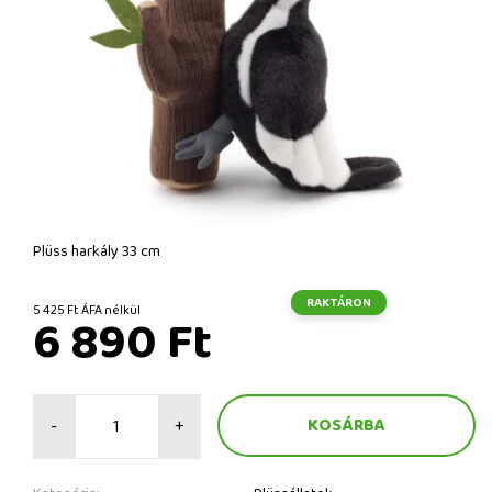
Plüss harkály 33 cm
RAKTÁRON
5 425 Ft ÁFA nélkül
6 890 Ft
-
+