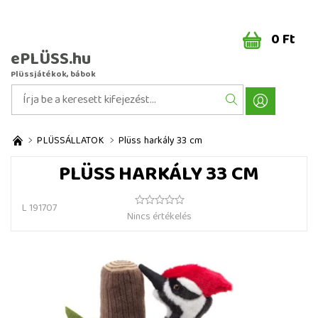
0 Ft
ePLÜSS.hu
Plüssjátékok, bábok
PLÜSSÁLLATOK
Plüss harkály 33 cm
PLÜSS HARKÁLY 33 CM
L 191707
Nincs értékelés