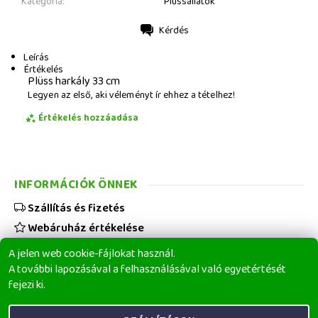
Kategória:
Plüssállatok
Kérdés
Nyomtatás
Leírás
Értékelés
Plüss harkály 33 cm
Legyen az első, aki véleményt ír ehhez a tételhez!
Értékelés hozzáadása
INFORMÁCIÓK ÖNNEK
Szállítás és fizetés
Webáruház értékelése
Viszonteladóknak
A jelen web cookie-fájlokat használ.
Üzleti feltételek
A további lapozásával a felhasználásával való egyetértését
fejezi ki.
Elérhetőségeink