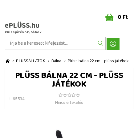
0 Ft
ePLÜSS.hu
Plüssjátékok, bábok
PLÜSSÁLLATOK
Bálna
Plüss bálna 22 cm - plüss játékok
PLÜSS BÁLNA 22 CM - PLÜSS
JÁTÉKOK
L 65534
Nincs értékelés