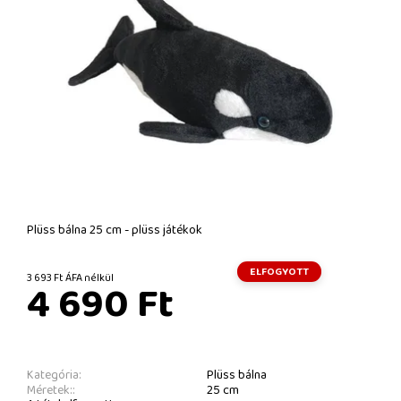
Plüss bálna 25 cm - plüss játékok
ELFOGYOTT
3 693 Ft ÁFA nélkül
4 690 Ft
Kategória:
Plüss bálna
Méretek::
25 cm