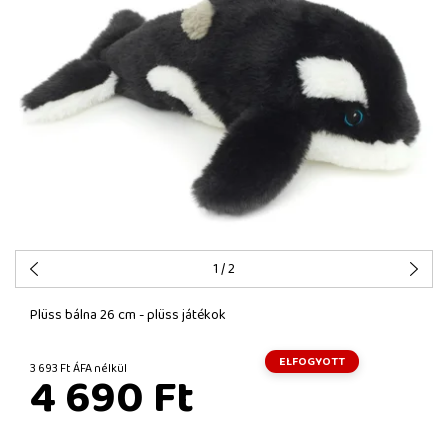
1
/ 2
Plüss bálna 26 cm - plüss játékok
ELFOGYOTT
3 693 Ft ÁFA nélkül
4 690 Ft