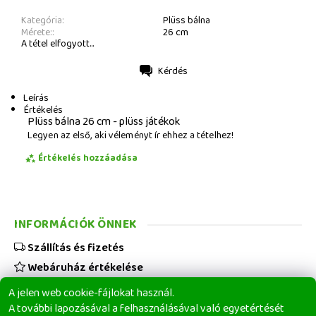
Kategória:
Plüss bálna
Mérete::
26 cm
A tétel elfogyott...
Kérdés
Nyomtatás
Leírás
Értékelés
Plüss bálna 26 cm - plüss játékok
Legyen az első, aki véleményt ír ehhez a tételhez!
Értékelés hozzáadása
INFORMÁCIÓK ÖNNEK
Szállítás és fizetés
Webáruház értékelése
Viszonteladóknak
A jelen web cookie-fájlokat használ.
Üzleti feltételek
A további lapozásával a felhasználásával való egyetértését