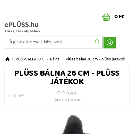
0 Ft
ePLÜSS.hu
Plüssjátékok, bábok
PLÜSSÁLLATOK
Bálna
Plüss bálna 26 cm - plüss játékok
PLÜSS BÁLNA 26 CM - PLÜSS
JÁTÉKOK
L 191929
Nincs értékelés