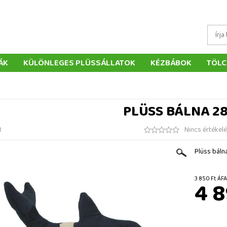
ÁK
KÜLÖNLEGES PLÜSSÁLLATOK
KÉZBÁBOK
TÖLC
ÁTÉKOK
PÁRNÁK
SZÁLLÍTÁS ÉS FIZETÉS
WEBÁRUHÁ
ÉTELEK
VISSZAKÜLDÉS
RENDELÉSEM
ELÉRHETŐS
PLÜSS BÁLNA 2
8
Nincs értékel
Plüss báln
3 850 
4 8