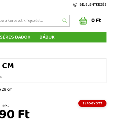
BEJELENTKEZÉS
0 Ft
SÉRES BÁBOK
BÁBUK
Z ÉRTÉKELÉSE
ÉGEINK
8 CM
és
a 28 cm
ELFOGYOTT
Ft ÁFA nélkül
90 Ft