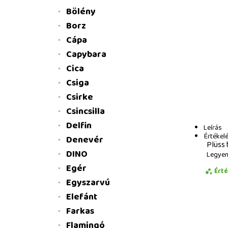
Bölény
Borz
Cápa
Capybara
Cica
Csiga
Csirke
Csincsilla
Delfin
Leírás
Értékel
Denevér
Plüss 
DINO
Legyen 
Egér
Ért
Egyszarvú
Elefánt
Farkas
Flamingó