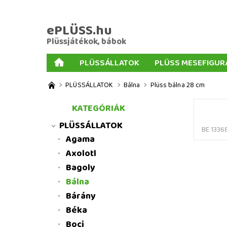
ePLÜSS.hu
Plüssjátékok, bábok
PLÜSSÁLLATOK
PLÜSS MESEFIGUR
AJÁNDÉKOK PLÜSSÖKHÖZ
NAGY PLÜSSJ
PLÜSSÁLLATOK
Bálna
Plüss bálna 28 cm
MENNYISÉGI KEDVEZMÉNYEK
ÜZLETI FELT
KATEGÓRIÁK
PLÜSSÁLLATOK
BE 1336
Agama
Axolotl
Bagoly
Bálna
Bárány
Béka
Boci