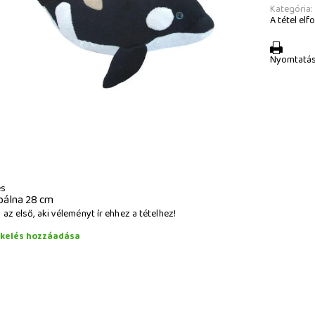
Kategória:
A tétel elfo
Nyomtatá
és
bálna 28 cm
az első, aki véleményt ír ehhez a tételhez!
ékelés hozzáadása