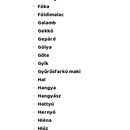
Fóka
Földimalac
Galamb
Gekkó
Gepárd
Gólya
Gőte
Gyík
Gyűrűsfarkú maki
Hal
Hangya
Hangyász
Hattyú
Hernyó
Hiéna
Hiúz