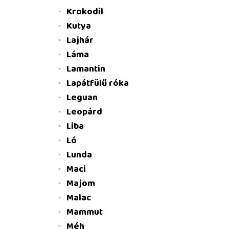
Krokodil
Kutya
Lajhár
Láma
Lamantin
Lapátfülű róka
Leguan
Leopárd
Liba
Ló
Lunda
Maci
Majom
Malac
Mammut
Méh