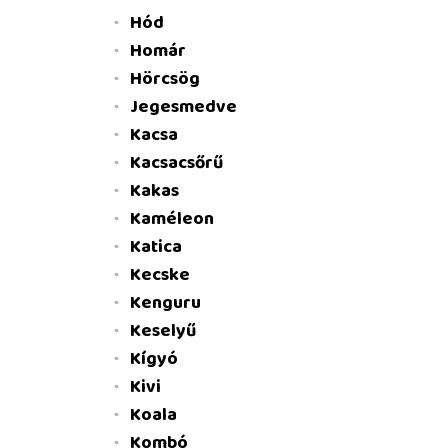
Hód
Homár
Hörcsög
Jegesmedve
Kacsa
Kacsacsőrű
Kakas
Kaméleon
Katica
Kecske
Kenguru
Keselyű
Kígyó
Kivi
Koala
Kombó