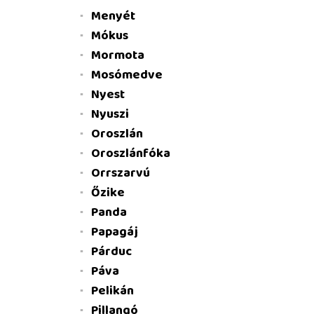
Menyét
Mókus
Mormota
Mosómedve
Nyest
Nyuszi
Oroszlán
Oroszlánfóka
Orrszarvú
Őzike
Panda
Papagáj
Párduc
Páva
Pelikán
Pillangó