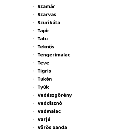
Szamár
Szarvas
Szurikáta
Tapír
Tatu
Teknős
Tengerimalac
Teve
Tigris
Tukán
Tyúk
Vadászgörény
Vaddisznó
Vadmalac
Varjú
Vörös panda