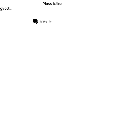
Plüss bálna
gyott...
Kérdés
s