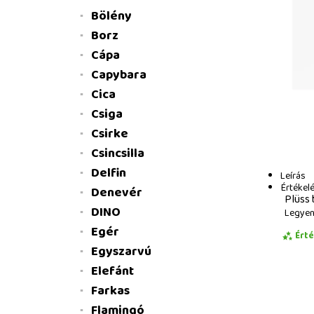
Bölény
Borz
Cápa
Capybara
Cica
Csiga
Csirke
Csincsilla
Delfin
Leírás
Értékel
Denevér
Plüss 
DINO
Legyen 
Egér
Ért
Egyszarvú
Elefánt
Farkas
Flamingó