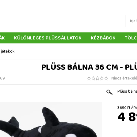
ÁK
KÜLÖNLEGES PLÜSSÁLLATOK
KÉZBÁBOK
TÖLC
ÁTÉKOK
PÁRNÁK
SZÁLLÍTÁS ÉS FIZETÉS
WEBÁRUHÁ
 játékok
ÉTELEK
VISSZAKÜLDÉS
RENDELÉSEM
ELÉRHETŐS
PLÜSS BÁLNA 36 CM - PL
069
Nincs értékel
Plüss báln
3 850 
4 8