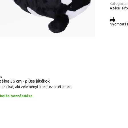
Kategória:
A tétel elfo
Nyomtatá
és
bálna 36 cm - plüss játékok
az első, aki véleményt ír ehhez a tételhez!
ékelés hozzáadása