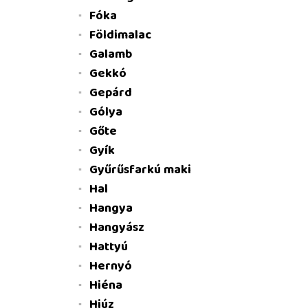
Fóka
Földimalac
Galamb
Gekkó
Gepárd
Gólya
Gőte
Gyík
Gyűrűsfarkú maki
Hal
Hangya
Hangyász
Hattyú
Hernyó
Hiéna
Hiúz