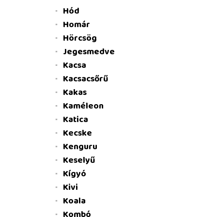
Hód
Homár
Hörcsög
Jegesmedve
Kacsa
Kacsacsőrű
Kakas
Kaméleon
Katica
Kecske
Kenguru
Keselyű
Kígyó
Kivi
Koala
Kombó