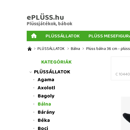
ePLÜSS.hu
Plüssjátékok, bábok
PLÜSSÁLLATOK
PLÜSS MESEFIGUR
AJÁNDÉKOK PLÜSSÖKHÖZ
NAGY PLÜSSJ
PLÜSSÁLLATOK
Bálna
Plüss bálna 36 cm - plüss
MENNYISÉGI KEDVEZMÉNYEK
ÜZLETI FELT
KATEGÓRIÁK
PLÜSSÁLLATOK
C 1044
Agama
Axolotl
Bagoly
Bálna
Bárány
Béka
Boci