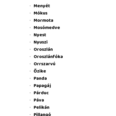
Menyét
Mókus
Mormota
Mosómedve
Nyest
Nyuszi
Oroszlán
Oroszlánfóka
Orrszarvú
Őzike
Panda
Papagáj
Párduc
Páva
Pelikán
Pillangó