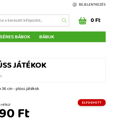
BEJELENTKEZÉS
0 Ft
SÉRES BÁBOK
BÁBUK
Z ÉRTÉKELÉSE
ÉGEINK
ÜSS JÁTÉKOK
és
a 36 cm - plüss játékok
ELFOGYOTT
Ft ÁFA nélkül
90 Ft