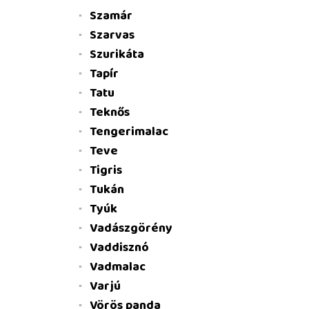
Szamár
Szarvas
Szurikáta
Tapír
Tatu
Teknős
Tengerimalac
Teve
Tigris
Tukán
Tyúk
Vadászgörény
Vaddisznó
Vadmalac
Varjú
Vörös panda