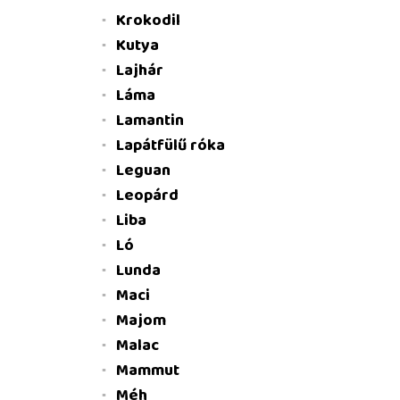
Krokodil
Kutya
Lajhár
Láma
Lamantin
Lapátfülű róka
Leguan
Leopárd
Liba
Ló
Lunda
Maci
Majom
Malac
Mammut
Méh