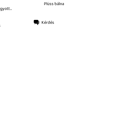
Plüss bálna
gyott...
Kérdés
s