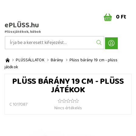
0 Ft
ePLÜSS.hu
Plüssjátékok, bábok
PLÜSSÁLLATOK
Bárány
Plüss bárány 19 cm - plüss
játékok
PLÜSS BÁRÁNY 19 CM - PLÜSS
JÁTÉKOK
C 1017087
Nincs értékelés