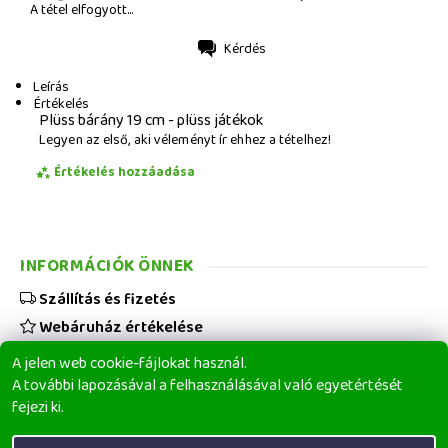
A tétel elfogyott...
Kérdés
Nyomtatás
Leírás
Értékelés
Plüss bárány 19 cm - plüss játékok
Legyen az első, aki véleményt ír ehhez a tételhez!
Értékelés hozzáadása
INFORMÁCIÓK ÖNNEK
Szállítás és fizetés
Webáruház értékelése
Viszonteladóknak
A jelen web cookie-fájlokat használ.
Üzleti feltételek
A további lapozásával a felhasználásával való egyetértését
fejezi ki.
Elérhetőségeink