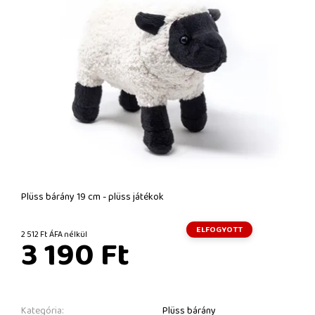
Plüss bárány 19 cm - plüss játékok
ELFOGYOTT
2 512 Ft ÁFA nélkül
3 190 Ft
Kategória:
Plüss bárány