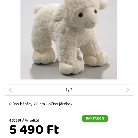
1
/ 2
Plüss bárány 20 cm - plüss játékok
RAKTÁRON
4 323 Ft ÁFA nélkül
5 490 Ft