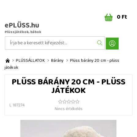
0 Ft
ePLÜSS.hu
Plüssjátékok, bábok
PLÜSSÁLLATOK
Bárány
Plüss bárány 20 cm - plüss
játékok
PLÜSS BÁRÁNY 20 CM - PLÜSS
JÁTÉKOK
L 187274
Nincs értékelés