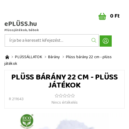
0 Ft
ePLÜSS.hu
Plüssjátékok, bábok
PLÜSSÁLLATOK
Bárány
Plüss bárány 22 cm - plüss
játékok
PLÜSS BÁRÁNY 22 CM - PLÜSS
JÁTÉKOK
R 211643
Nincs értékelés