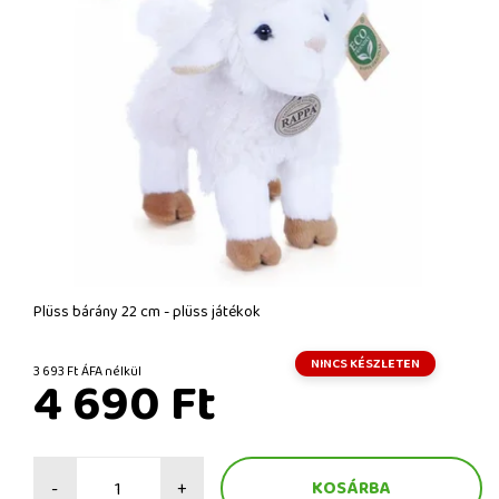
Plüss bárány 22 cm - plüss játékok
NINCS KÉSZLETEN
3 693 Ft ÁFA nélkül
4 690 Ft
-
+