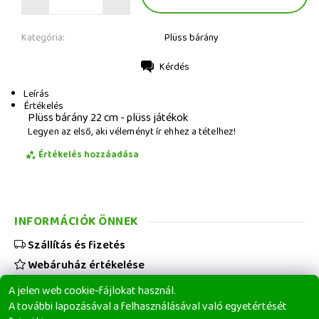
Kategória:
Plüss bárány
Kérdés
Nyomtatás
Leírás
Értékelés
Plüss bárány 22 cm - plüss játékok
Legyen az első, aki véleményt ír ehhez a tételhez!
Értékelés hozzáadása
INFORMÁCIÓK ÖNNEK
Szállítás és fizetés
Webáruház értékelése
Viszonteladóknak
A jelen web cookie-fájlokat használ.
Üzleti feltételek
A további lapozásával a felhasználásával való egyetértését