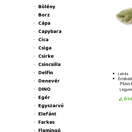
Bölény
Borz
Cápa
Capybara
Cica
Csiga
Csirke
Csincsilla
Delfin
Leírás
Értékel
Denevér
Plüss 
DINO
Legyen 
Egér
Ért
Egyszarvú
Elefánt
Farkas
Flamingó