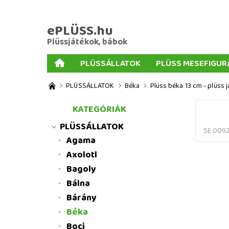
ePLÜSS.hu
Plüssjátékok, bábok
PLÜSSÁLLATOK
PLÜSS MESEFIGUR
AJÁNDÉKOK PLÜSSÖKHÖZ
NAGY PLÜSSJ
PLÜSSÁLLATOK
Béka
Plüss béka 13 cm - plüss 
MENNYISÉGI KEDVEZMÉNYEK
ÜZLETI FELT
KATEGÓRIÁK
PLÜSSÁLLATOK
SE 009
Agama
Axolotl
Bagoly
Bálna
Bárány
Béka
Boci