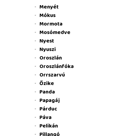
Menyét
Mókus
Mormota
Mosómedve
Nyest
Nyuszi
Oroszlán
Oroszlánfóka
Orrszarvú
Őzike
Panda
Papagáj
Párduc
Páva
Pelikán
Pillangó