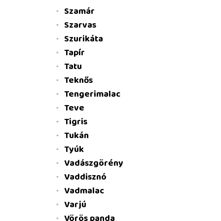
Szamár
Szarvas
Szurikáta
Tapír
Tatu
Teknős
Tengerimalac
Teve
Tigris
Tukán
Tyúk
Vadászgörény
Vaddisznó
Vadmalac
Varjú
Vörös panda