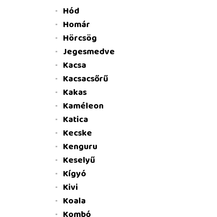
Hód
Homár
Hörcsög
Jegesmedve
Kacsa
Kacsacsőrű
Kakas
Kaméleon
Katica
Kecske
Kenguru
Keselyű
Kígyó
Kivi
Koala
Kombó