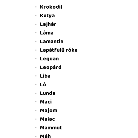
Krokodil
Kutya
Lajhár
Láma
Lamantin
Lapátfülű róka
Leguan
Leopárd
Liba
Ló
Lunda
Maci
Majom
Malac
Mammut
Méh