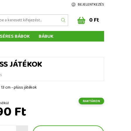
BEJELENTKEZÉS
0 Ft
SÉRES BÁBOK
BÁBUK
Z ÉRTÉKELÉSE
ÉGEINK
ÜSS JÁTÉKOK
és
 13 cm - plüss játékok
RAKTÁRON
 ÁFA nélkül
90 Ft