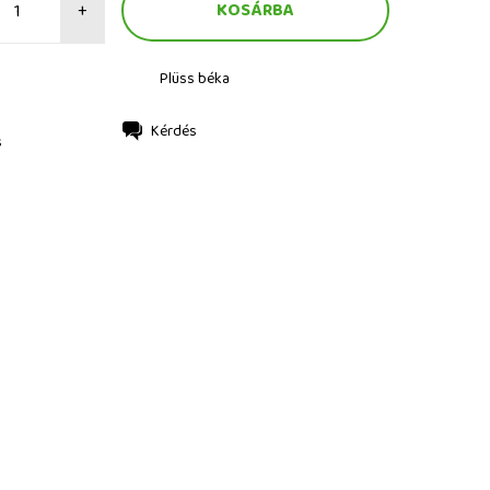
+
Plüss béka
Kérdés
s