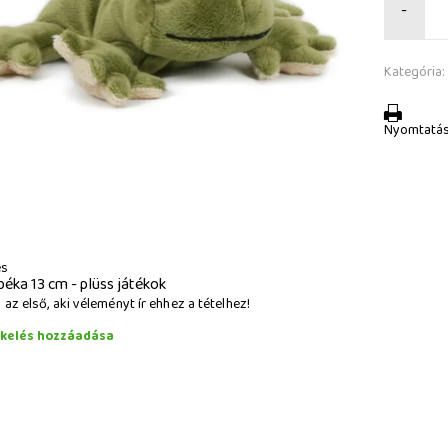
-
Kategória:
Nyomtatá
és
béka 13 cm - plüss játékok
az első, aki véleményt ír ehhez a tételhez!
ékelés hozzáadása