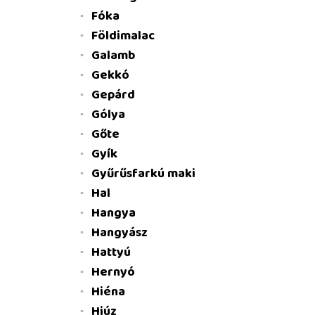
Fóka
Földimalac
Galamb
Gekkó
Gepárd
Gólya
Gőte
Gyík
Gyűrűsfarkú maki
Hal
Hangya
Hangyász
Hattyú
Hernyó
Hiéna
Hiúz