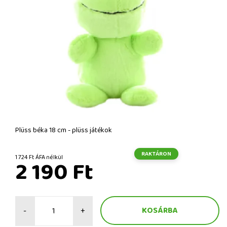
Plüss béka 18 cm - plüss játékok
RAKTÁRON
1 724 Ft ÁFA nélkül
2 190 Ft
-
+