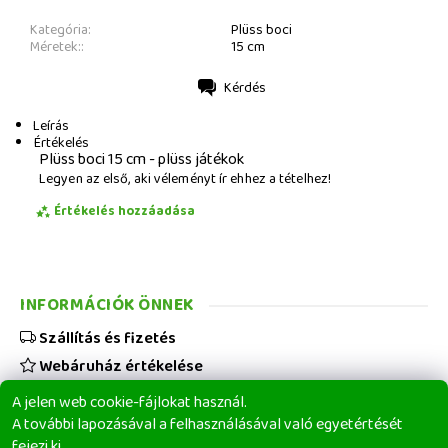
Kategória:
Plüss boci
Méretek::
15 cm
Kérdés
Nyomtatás
Leírás
Értékelés
Plüss boci 15 cm - plüss játékok
Legyen az első, aki véleményt ír ehhez a tételhez!
Értékelés hozzáadása
INFORMÁCIÓK ÖNNEK
Szállítás és fizetés
Webáruház értékelése
Viszonteladóknak
A jelen web cookie-fájlokat használ.
Üzleti feltételek
A további lapozásával a felhasználásával való egyetértését
fejezi ki.