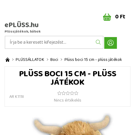
0 Ft
ePLÜSS.hu
Plüssjátékok, bábok
PLÜSSÁLLATOK
Boci
Plüss boci 15 cm - plüss játékok
PLÜSS BOCI 15 CM - PLÜSS
JÁTÉKOK
AR K111II
Nincs értékelés