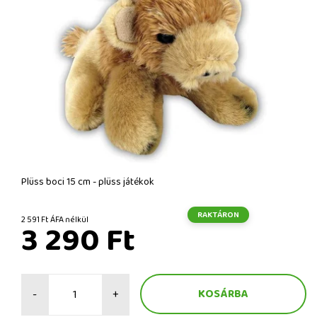
Plüss boci 15 cm - plüss játékok
RAKTÁRON
2 591 Ft ÁFA nélkül
3 290 Ft
-
+