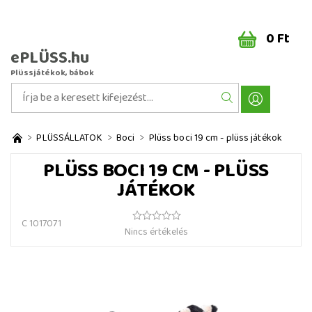
0 Ft
ePLÜSS.hu
Plüssjátékok, bábok
PLÜSSÁLLATOK
Boci
Plüss boci 19 cm - plüss játékok
PLÜSS BOCI 19 CM - PLÜSS
JÁTÉKOK
C 1017071
Nincs értékelés