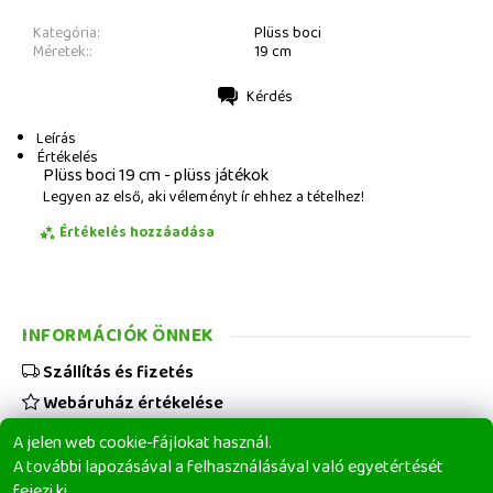
Kategória:
Plüss boci
Méretek::
19 cm
Kérdés
Nyomtatás
Leírás
Értékelés
Plüss boci 19 cm - plüss játékok
Legyen az első, aki véleményt ír ehhez a tételhez!
Értékelés hozzáadása
INFORMÁCIÓK ÖNNEK
Szállítás és fizetés
Webáruház értékelése
Viszonteladóknak
A jelen web cookie-fájlokat használ.
Üzleti feltételek
A további lapozásával a felhasználásával való egyetértését
fejezi ki.