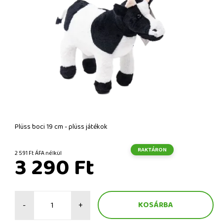
Plüss boci 19 cm - plüss játékok
RAKTÁRON
2 591 Ft ÁFA nélkül
3 290 Ft
-
+