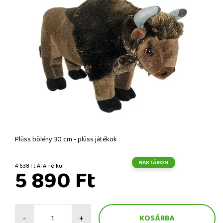
Plüss bölény 30 cm - plüss játékok
RAKTÁRON
4 638 Ft ÁFA nélkül
5 890 Ft
-
+