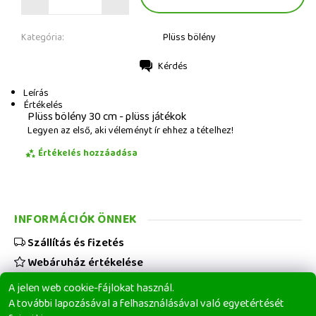
Kategória:
Plüss bölény
Kérdés
Nyomtatás
Leírás
Értékelés
Plüss bölény 30 cm - plüss játékok
Legyen az első, aki véleményt ír ehhez a tételhez!
Értékelés hozzáadása
INFORMÁCIÓK ÖNNEK
Szállítás és fizetés
Webáruház értékelése
Viszonteladóknak
A jelen web cookie-fájlokat használ.
Üzleti feltételek
A további lapozásával a felhasználásával való egyetértését