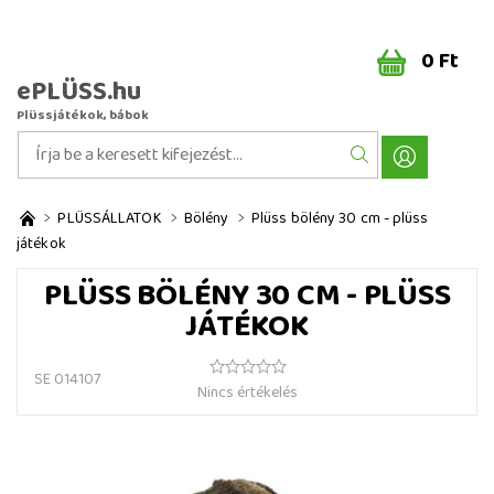
0 Ft
ePLÜSS.hu
Plüssjátékok, bábok
PLÜSSÁLLATOK
Bölény
Plüss bölény 30 cm - plüss
játékok
PLÜSS BÖLÉNY 30 CM - PLÜSS
JÁTÉKOK
SE 014107
Nincs értékelés