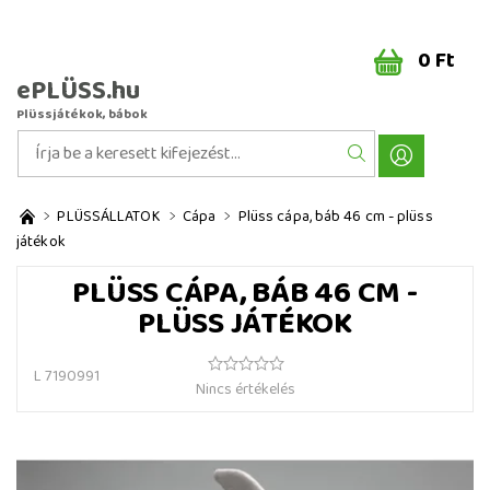
0 Ft
ePLÜSS.hu
Plüssjátékok, bábok
PLÜSSÁLLATOK
Cápa
Plüss cápa, báb 46 cm - plüss
játékok
PLÜSS CÁPA, BÁB 46 CM -
PLÜSS JÁTÉKOK
L 7190991
Nincs értékelés