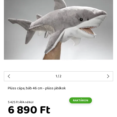
1
/ 2
Plüss cápa, báb 46 cm - plüss játékok
RAKTÁRON
5 425 Ft ÁFA nélkül
6 890 Ft