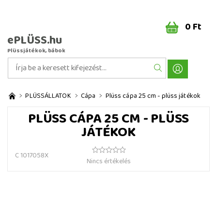
0 Ft
ePLÜSS.hu
Plüssjátékok, bábok
PLÜSSÁLLATOK
Cápa
Plüss cápa 25 cm - plüss játékok
PLÜSS CÁPA 25 CM - PLÜSS
JÁTÉKOK
C 1017058X
Nincs értékelés