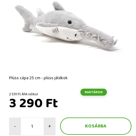
Plüss cápa 25 cm - plüss játékok
RAKTÁRON
2 591 Ft ÁFA nélkül
3 290 Ft
-
+