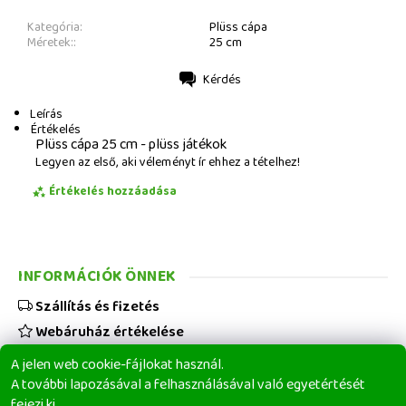
Kategória:
Plüss cápa
Méretek::
25 cm
Kérdés
Nyomtatás
Leírás
Értékelés
Plüss cápa 25 cm - plüss játékok
Legyen az első, aki véleményt ír ehhez a tételhez!
Értékelés hozzáadása
INFORMÁCIÓK ÖNNEK
Szállítás és fizetés
Webáruház értékelése
Viszonteladóknak
A jelen web cookie-fájlokat használ.
Üzleti feltételek
A további lapozásával a felhasználásával való egyetértését
fejezi ki.